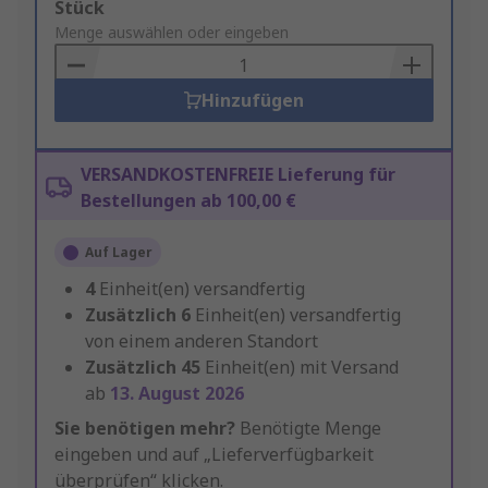
Add
Stück
to
Menge auswählen oder eingeben
Basket
Hinzufügen
VERSANDKOSTENFREIE Lieferung für
Bestellungen ab 100,00 €
Auf Lager
4
Einheit(en) versandfertig
Zusätzlich
6
Einheit(en) versandfertig
von einem anderen Standort
Zusätzlich
45
Einheit(en) mit Versand
ab
13. August 2026
Sie benötigen mehr?
Benötigte Menge
eingeben und auf „Lieferverfügbarkeit
überprüfen“ klicken.