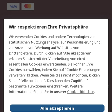
Service
Wir respektieren Ihre Privatsphäre
Value Added Services
Lieferlösungen
Wir verwenden Cookies und andere Technologien zur
Rücksendungen
Kontakt
statistischen Nutzungsanalyse, zur Personalisierung und
Hilfe
Privatkunden
zur Anzeige von Werbung auf Websites von
Drittanbietern. Durch Klicken auf "Alle akzeptieren"
Rechtliches
erklären Sie sich mit der Verarbeitung von nicht-
essentiellen Cookies einverstanden. Sie können Ihre
AGB
Datenschutz
Cookies auswählen, indem Sie auf "Cookie Einstellungen
Cookie-Richtlinie
Zahlungsbedingungen
verwalten" klicken. Wenn Sie dies nicht möchten, klicken
Copyright/Impressum
Entsorgung
Sie auf "Alle ablehnen". Dies kann den Zugriff auf
Elektrogeräte/Batterien
bestimmte Funktionen einschränken. Weitere
Informationen finden Sie in unserer
Cookie-Richtlinie
.
Über RS
Alle akzeptieren
Unternehmen
RS weltweit