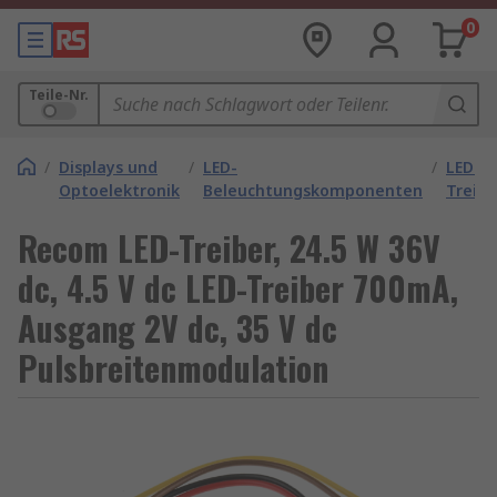
0
Teile-Nr.
/
Displays und
/
LED-
/
LED-
Optoelektronik
Beleuchtungskomponenten
Treibe
Recom LED-Treiber, 24.5 W 36V
dc, 4.5 V dc LED-Treiber 700mA,
Ausgang 2V dc, 35 V dc
Pulsbreitenmodulation