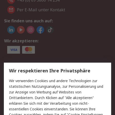
+49 (0) 69 5800 14 234
Per E-Mail unter Kontakt
Sie finden uns auch auf:
Wir akzeptieren:
Service
Wir respektieren Ihre Privatsphäre
Value Added Services
Lieferlösungen
Wir verwenden Cookies und andere Technologien zur
Rücksendungen
Kontakt
statistischen Nutzungsanalyse, zur Personalisierung und
Hilfe
Privatkunden
zur Anzeige von Werbung auf Websites von
Drittanbietern. Durch Klicken auf "Alle akzeptieren"
Rechtliches
erklären Sie sich mit der Verarbeitung von nicht-
essentiellen Cookies einverstanden. Sie können Ihre
AGB
Datenschutz
Cookies auswählen, indem Sie auf "Cookie Einstellungen