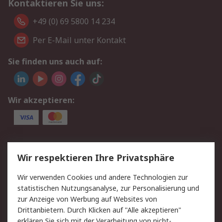
Kontaktieren Sie uns:
+49 (0) 69 5800 14 234
Per E-Mail unter Kontakt
Sie finden uns auch auf:
Wir akzeptieren:
Service
Wir respektieren Ihre Privatsphäre
Value Added Services
Lieferlösungen
Wir verwenden Cookies und andere Technologien zur
Rücksendungen
Kontakt
statistischen Nutzungsanalyse, zur Personalisierung und
Hilfe
Privatkunden
zur Anzeige von Werbung auf Websites von
Drittanbietern. Durch Klicken auf "Alle akzeptieren"
Rechtliches
erklären Sie sich mit der Verarbeitung von nicht-