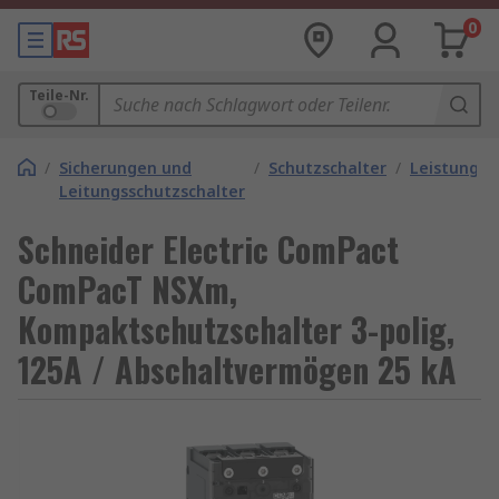
0
Teile-Nr.
/
Sicherungen und
/
Schutzschalter
/
Leistungss
Leitungsschutzschalter
Schneider Electric ComPact
ComPacT NSXm,
Kompaktschutzschalter 3-polig,
125A / Abschaltvermögen 25 kA