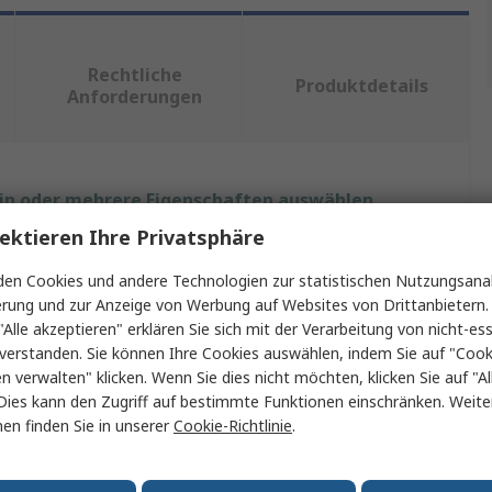
Rechtliche
Produktdetails
Anforderungen
ein oder mehrere Eigenschaften auswählen.
ektieren Ihre Privatsphäre
Wert
en Cookies und andere Technologien zur statistischen Nutzungsanal
Phoenix Contact
erung und zur Anzeige von Werbung auf Websites von Drittanbietern.
"Alle akzeptieren" erklären Sie sich mit der Verarbeitung von nicht-ess
DIN-Schienengehäuse
verstanden. Sie können Ihre Cookies auswählen, indem Sie auf "Cook
en verwalten" klicken. Wenn Sie dies nicht möchten, klicken Sie auf "Al
Polyvinylchlorid
Dies kann den Zugriff auf bestimmte Funktionen einschränken. Weite
en finden Sie in unserer
Cookie-Richtlinie
.
Hellgrau
UM-BASIC