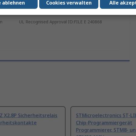
e ablehnen
Cookies verwalten
Alle akzep
V0
en
UL Recognised Approval ID:FILE E 240868
Z X2.8P Sicherheitsrelais
STMicroelectronics ST-L
erheitskontakte
Chip-Programmiergerät
Programmierer, STM8- u