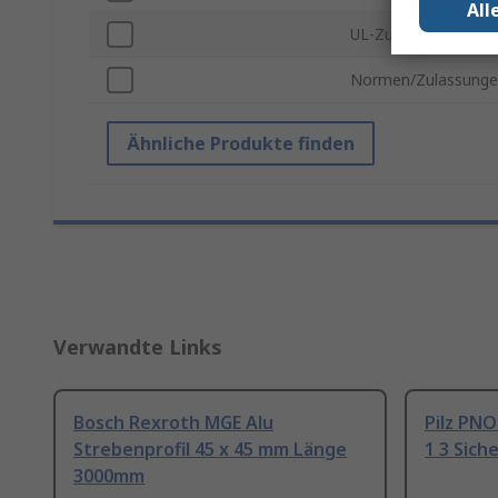
All
UL-Zulassung
Normen/Zulassung
Ähnliche Produkte finden
Verwandte Links
Bosch Rexroth MGE Alu
Pilz PNO
Strebenprofil 45 x 45 mm Länge
1 3 Sich
3000mm