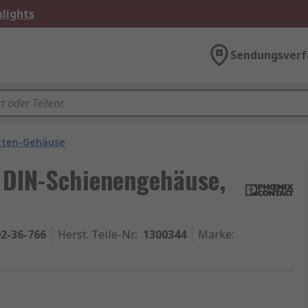
lights
Sendungsverf
atten-Gehäuse
 DIN-Schienengehäuse,
2-36-766
Herst. Teile-Nr.
:
1300344
Marke
: