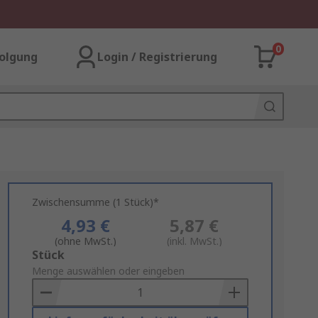
0
olgung
Login / Registrierung
Zwischensumme (1 Stück)*
4,93 €
5,87 €
(ohne MwSt.)
(inkl. MwSt.)
Add
Stück
to
Menge auswählen oder eingeben
Basket