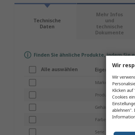
Mehr Infos
Technische
und
Daten
technische
Dokumente
Finden Sie ähnliche Produkte, indem Sie 
Wir resp
Alle auswählen
Eigenschaft
Wir verwend
Marke
Personalisi
Klicken auf 
Produkt Typ
Cookies ein
Einstellung
Gehäusematerial
ablehnen". 
Information
Farbe
Serie