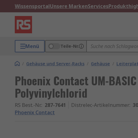
Wissensportal
Unsere Marken
Services
Produkthigh
Menü
Teile-Nr.
/
Gehäuse und Server-Racks
/
Gehäuse
/
Leiterpl
Phoenix Contact UM-BASIC
Polyvinylchlorid
RS Best.-Nr.
:
287-7641
Distrelec-Artikelnummer
:
30
Phoenix Contact