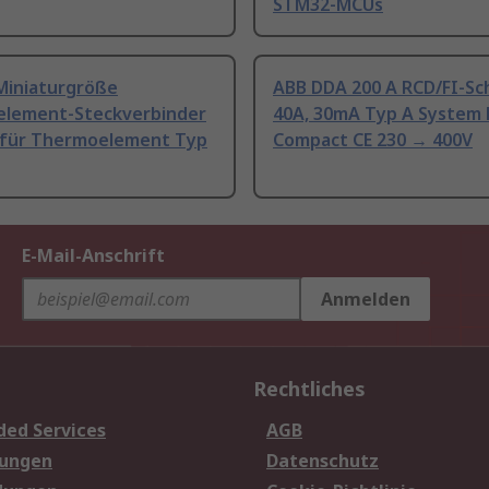
STM32-MCUs
Miniaturgröße
ABB DDA 200 A RCD/FI-Sc
lement-Steckverbinder
40A, 30mA Typ A System 
 für Thermoelement Typ
Compact CE 230 → 400V
E-Mail-Anschrift
Anmelden
Rechtliches
ded Services
AGB
sungen
Datenschutz