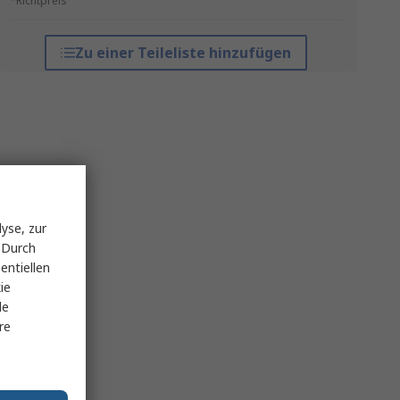
*Richtpreis
Zu einer Teileliste hinzufügen
yse, zur
 Durch
entiellen
ie
le
re