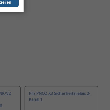
tieren
INK/V2
Pilz PNOZ X3 Sicherheitsrelais 2-
Kanal 1
nd