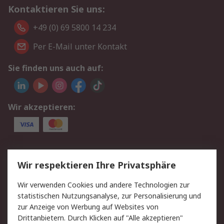
Kontaktieren Sie uns:
+49 (0) 69 5800 14 234
Per E-Mail unter Kontakt
Sie finden uns auch auf:
Wir akzeptieren:
Service
Wir respektieren Ihre Privatsphäre
Value Added Services
Lieferlösungen
Wir verwenden Cookies und andere Technologien zur
Rücksendungen
Kontakt
statistischen Nutzungsanalyse, zur Personalisierung und
Hilfe
Privatkunden
zur Anzeige von Werbung auf Websites von
Drittanbietern. Durch Klicken auf "Alle akzeptieren"