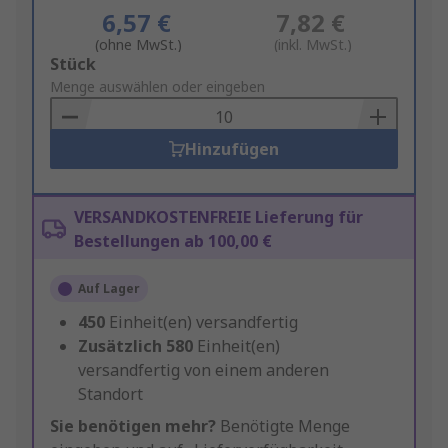
6,57 €
7,82 €
(ohne MwSt.)
(inkl. MwSt.)
Add
Stück
to
Menge auswählen oder eingeben
Basket
Hinzufügen
VERSANDKOSTENFREIE Lieferung für
Bestellungen ab 100,00 €
Auf Lager
450
Einheit(en) versandfertig
Zusätzlich
580
Einheit(en)
versandfertig von einem anderen
Standort
Sie benötigen mehr?
Benötigte Menge