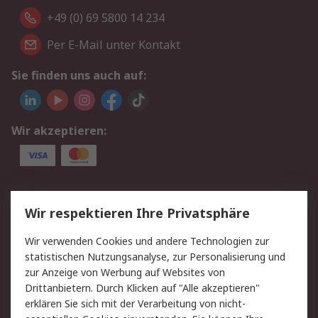
+49 (0) 69 5800 14 234
Per E-Mail unter Kontakt
Sie finden uns auch auf:
Wir akzeptieren:
Service
Wir respektieren Ihre Privatsphäre
Value Added Services
Lieferlösungen
Wir verwenden Cookies und andere Technologien zur
Rücksendungen
Kontakt
statistischen Nutzungsanalyse, zur Personalisierung und
Hilfe
Privatkunden
zur Anzeige von Werbung auf Websites von
Drittanbietern. Durch Klicken auf "Alle akzeptieren"
Rechtliches
erklären Sie sich mit der Verarbeitung von nicht-