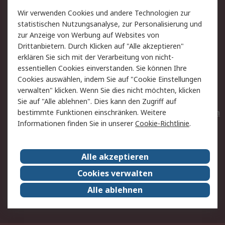
Value Added Services
Lieferlösungen
Wir verwenden Cookies und andere Technologien zur
Rücksendungen
Kontakt
statistischen Nutzungsanalyse, zur Personalisierung und
Hilfe
Privatkunden
zur Anzeige von Werbung auf Websites von
Drittanbietern. Durch Klicken auf "Alle akzeptieren"
Rechtliches
erklären Sie sich mit der Verarbeitung von nicht-
essentiellen Cookies einverstanden. Sie können Ihre
AGB
Datenschutz
Cookies auswählen, indem Sie auf "Cookie Einstellungen
Cookie-Richtlinie
Zahlungsbedingungen
verwalten" klicken. Wenn Sie dies nicht möchten, klicken
Copyright/Impressum
Entsorgung
Sie auf "Alle ablehnen". Dies kann den Zugriff auf
Elektrogeräte/Batterien
bestimmte Funktionen einschränken. Weitere
Informationen finden Sie in unserer
Cookie-Richtlinie
.
Über RS
Alle akzeptieren
Unternehmen
RS weltweit
Karriere bei RS
Nachhaltigkeit
Cookies verwalten
Qualität/Umwelt/Zertifikate
Presse-Center
Alle ablehnen
Event-Center