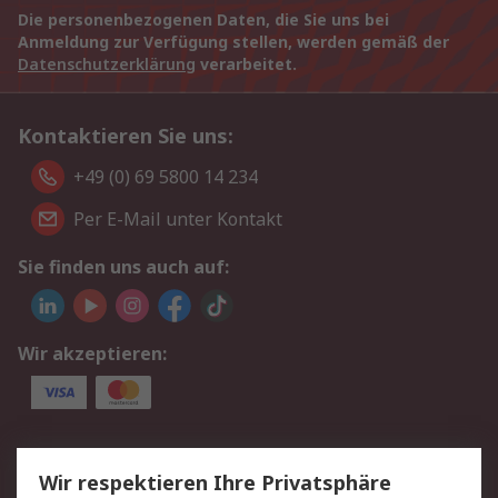
Die personenbezogenen Daten, die Sie uns bei
Anmeldung zur Verfügung stellen, werden gemäß der
Datenschutzerklärung
verarbeitet.
Kontaktieren Sie uns:
+49 (0) 69 5800 14 234
Per E-Mail unter Kontakt
Sie finden uns auch auf:
Wir akzeptieren:
Service
Wir respektieren Ihre Privatsphäre