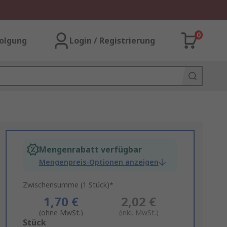
0
olgung
Login / Registrierung
Mengenrabatt verfügbar
Mengenpreis-Optionen anzeigen
Zwischensumme (1 Stück)*
1,70 €
2,02 €
(ohne MwSt.)
(inkl. MwSt.)
Add
Stück