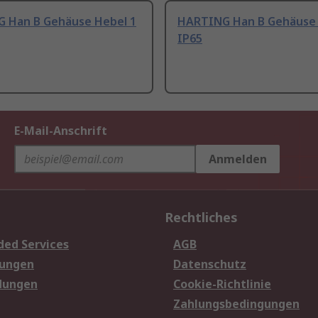
 Han B Gehäuse Hebel 1
HARTING Han B Gehäuse 
IP65
E-Mail-Anschrift
Anmelden
Rechtliches
ded Services
AGB
sungen
Datenschutz
dungen
Cookie-Richtlinie
Zahlungsbedingungen