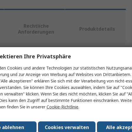
Rechtliche
Produktdetails
Anforderungen
ektieren Ihre Privatsphäre
ein oder mehrere Eigenschaften auswählen.
en Cookies und andere Technologien zur statistischen Nutzungsanal
Wert
erung und zur Anzeige von Werbung auf Websites von Drittanbietern.
"Alle akzeptieren" erklären Sie sich mit der Verarbeitung von nicht-ess
HARTING
verstanden. Sie können Ihre Cookies auswählen, indem Sie auf "Cook
en verwalten" klicken. Wenn Sie dies nicht möchten, klicken Sie auf "Al
Hebel
Dies kann den Zugriff auf bestimmte Funktionen einschränken. Weite
en finden Sie in unserer
Cookie-Richtlinie
.
PCB-DIN-Steckerzubehör
Grau
e ablehnen
Cookies verwalten
Alle akzep