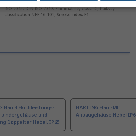
DIN EN ISO 4036, DIN EN 60 297 part 3-101, DIN EN
ISO 7045, DIN ISO 7049, Flammability class: I2, Railway
classification NFF 16-101, Smoke index: F1
 Han B Hochleistungs-
HARTING Han EMC
rbindergehäuse und -
Anbaugehäuse Hebel IP6
ng Doppelter Hebel, IP65