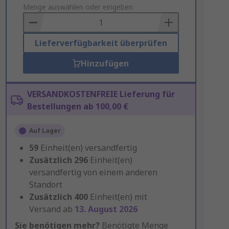
to
Menge auswählen oder eingeben
Basket
Lieferverfügbarkeit überprüfen
Hinzufügen
VERSANDKOSTENFREIE Lieferung für
Bestellungen ab 100,00 €
Auf Lager
59
Einheit(en) versandfertig
Zusätzlich
296
Einheit(en)
versandfertig von einem anderen
Standort
Zusätzlich
400
Einheit(en) mit
Versand ab
13. August 2026
Sie benötigen mehr?
Benötigte Menge