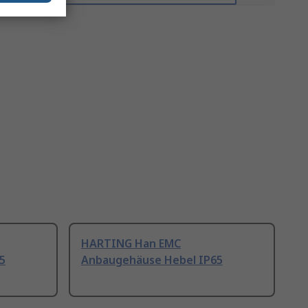
HARTING Han EMC
5
Anbaugehäuse Hebel IP65