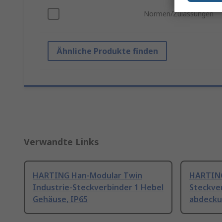
Normen/Zulassungen
Ähnliche Produkte finden
Verwandte Links
HARTING Han-Modular Twin
HARTING
Industrie-Steckverbinder 1 Hebel
Steckve
Gehäuse, IP65
abdecku