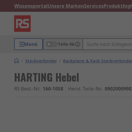
Wissensportal
Unsere Marken
Services
Produkthigh
Menü
Teile-Nr.
/
Steckverbinder
/
Backplane & Rack Steckverbinde
HARTING Hebel
RS Best.-Nr.
:
160-1058
Herst. Teile-Nr.
:
0902000990