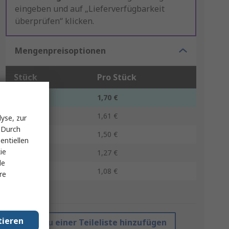
eingeben und auf „Lieferverfügbarkeit
überprüfen“ klicken.
Mengenpreisoptionen
Stück
Pro Stück
1 - 19
1,70 €
20 - 74
1,61 €
yse, zur
 Durch
75 - 299
1,50 €
entiellen
ie
300 - 599
1,27 €
le
600 +
1,08 €
re
*Richtpreis
tieren
Zu einer Teileliste hinzufügen