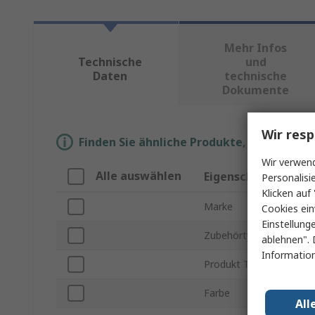
Mehr Infos
Technische
und
Daten
technische
Dokumente
Wir resp
Finden Sie ähnliche Produkte, indem Sie 
Wir verwend
Alle auswählen
Eigenschaft
Personalisi
Klicken auf 
Marke
Cookies ein
Einstellung
Zubehörtyp
ablehnen". 
Information
Produkt Typ
Farbe
All