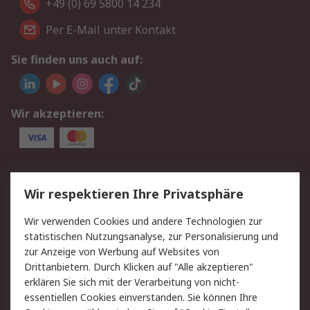
+49 (0) 69 5800 14 234
Per E-Mail unter Kontakt
Sie finden uns auch auf:
Wir akzeptieren:
Service
Wir respektieren Ihre Privatsphäre
Value Added Services
Lieferlösungen
Wir verwenden Cookies und andere Technologien zur
Rücksendungen
Kontakt
statistischen Nutzungsanalyse, zur Personalisierung und
Hilfe
Privatkunden
zur Anzeige von Werbung auf Websites von
Drittanbietern. Durch Klicken auf "Alle akzeptieren"
Rechtliches
erklären Sie sich mit der Verarbeitung von nicht-
essentiellen Cookies einverstanden. Sie können Ihre
AGB
Datenschutz