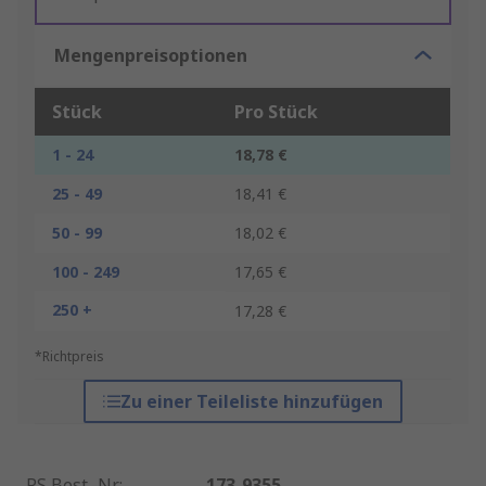
Mengenpreisoptionen
Stück
Pro Stück
1 - 24
18,78 €
25 - 49
18,41 €
50 - 99
18,02 €
100 - 249
17,65 €
250 +
17,28 €
*Richtpreis
Zu einer Teileliste hinzufügen
RS Best.-Nr.
:
173-9355