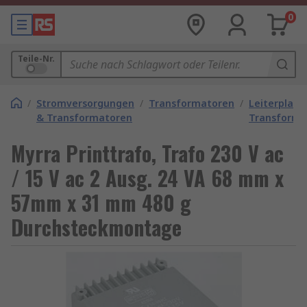
0
Teile-Nr.
/
Stromversorgungen
/
Transformatoren
/
Leiterplatt
& Transformatoren
Transforma
Myrra Printtrafo, Trafo 230 V ac
/ 15 V ac 2 Ausg. 24 VA 68 mm x
57mm x 31 mm 480 g
Durchsteckmontage