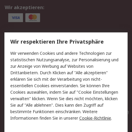
Wir akzeptieren:
Service
Wir respektieren Ihre Privatsphäre
Value Added Services
Lieferlösungen
Wir verwenden Cookies und andere Technologien zur
Rücksendungen
Kontakt
statistischen Nutzungsanalyse, zur Personalisierung und
Hilfe
Privatkunden
zur Anzeige von Werbung auf Websites von
Drittanbietern. Durch Klicken auf "Alle akzeptieren"
Rechtliches
erklären Sie sich mit der Verarbeitung von nicht-
essentiellen Cookies einverstanden. Sie können Ihre
AGB
Datenschutz
Cookies auswählen, indem Sie auf "Cookie Einstellungen
Cookie-Richtlinie
Zahlungsbedingungen
verwalten" klicken. Wenn Sie dies nicht möchten, klicken
Copyright/Impressum
Entsorgung
Sie auf "Alle ablehnen". Dies kann den Zugriff auf
Elektrogeräte/Batterien
bestimmte Funktionen einschränken. Weitere
Informationen finden Sie in unserer
Cookie-Richtlinie
.
Über RS