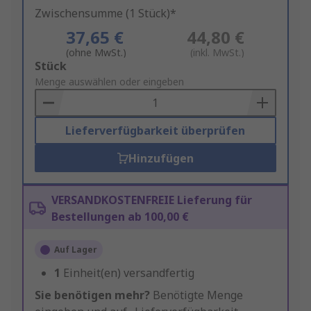
Zwischensumme (1 Stück)*
37,65 €
44,80 €
(ohne MwSt.)
(inkl. MwSt.)
Add
Stück
to
Menge auswählen oder eingeben
Basket
Lieferverfügbarkeit überprüfen
Hinzufügen
VERSANDKOSTENFREIE Lieferung für
Bestellungen ab 100,00 €
Auf Lager
1
Einheit(en) versandfertig
Sie benötigen mehr?
Benötigte Menge