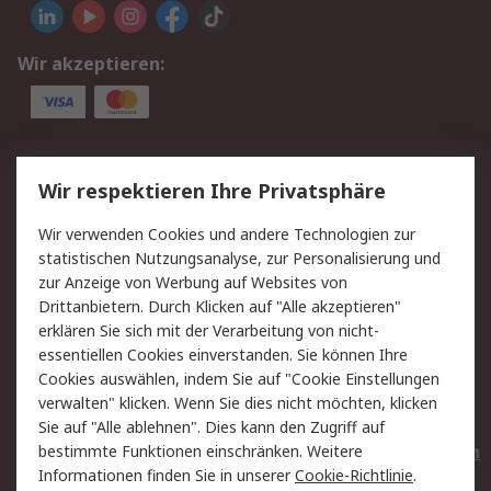
Wir akzeptieren:
Service
Wir respektieren Ihre Privatsphäre
Value Added Services
Lieferlösungen
Wir verwenden Cookies und andere Technologien zur
Rücksendungen
Kontakt
statistischen Nutzungsanalyse, zur Personalisierung und
Hilfe
Privatkunden
zur Anzeige von Werbung auf Websites von
Drittanbietern. Durch Klicken auf "Alle akzeptieren"
Rechtliches
erklären Sie sich mit der Verarbeitung von nicht-
essentiellen Cookies einverstanden. Sie können Ihre
AGB
Datenschutz
Cookies auswählen, indem Sie auf "Cookie Einstellungen
Cookie-Richtlinie
Zahlungsbedingungen
verwalten" klicken. Wenn Sie dies nicht möchten, klicken
Copyright/Impressum
Entsorgung
Sie auf "Alle ablehnen". Dies kann den Zugriff auf
Elektrogeräte/Batterien
bestimmte Funktionen einschränken. Weitere
Informationen finden Sie in unserer
Cookie-Richtlinie
.