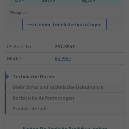
150 +
0,575 €
86,25 €
*Richtpreis
Zu einer Teileliste hinzufügen
RS Best.-Nr.
:
237-8557
Marke
:
RS PRO
Technische Daten
Mehr Infos und technische Dokumente
Rechtliche Anforderungen
Produktdetails
Finden Sie ähnliche Produkte, indem