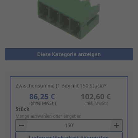
Diese Kategorie anzeigen
Zwischensumme (1 Box mit 150 Stück)*
86,25 €
102,60 €
(ohne MwSt.)
(inkl. MwSt.)
Add
Stück
to
Menge auswählen oder eingeben
Basket
Lieferverfügbarkeit überprüfen