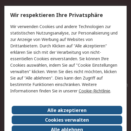
Service
Wir respektieren Ihre Privatsphäre
Value Added Services
Lieferlösungen
Wir verwenden Cookies und andere Technologien zur
Rücksendungen
Kontakt
statistischen Nutzungsanalyse, zur Personalisierung und
Hilfe
Privatkunden
zur Anzeige von Werbung auf Websites von
Drittanbietern. Durch Klicken auf "Alle akzeptieren"
Rechtliches
erklären Sie sich mit der Verarbeitung von nicht-
essentiellen Cookies einverstanden. Sie können Ihre
AGB
Datenschutz
Cookies auswählen, indem Sie auf "Cookie Einstellungen
Cookie-Richtlinie
Zahlungsbedingungen
verwalten" klicken. Wenn Sie dies nicht möchten, klicken
Copyright/Impressum
Entsorgung
Sie auf "Alle ablehnen". Dies kann den Zugriff auf
Elektrogeräte/Batterien
bestimmte Funktionen einschränken. Weitere
Informationen finden Sie in unserer
Cookie-Richtlinie
.
Über RS
Alle akzeptieren
Unternehmen
RS weltweit
Karriere bei RS
Nachhaltigkeit
Cookies verwalten
Qualität/Umwelt/Zertifikate
Presse-Center
Alle ablehnen