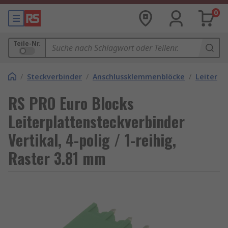
0
Teile-Nr.
/
Steckverbinder
/
Anschlussklemmenblöcke
/
Leiterpl
RS PRO Euro Blocks
Leiterplattensteckverbinder
Vertikal, 4-polig / 1-reihig,
Raster 3.81 mm