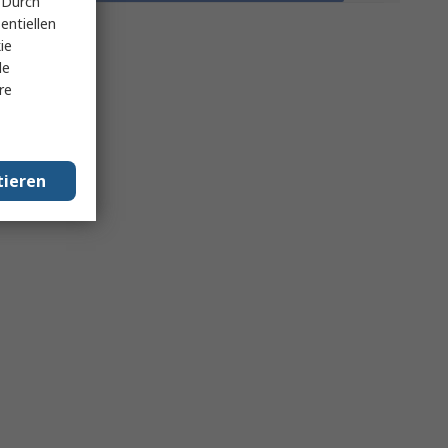
 Durch
entiellen
ie
le
re
tieren