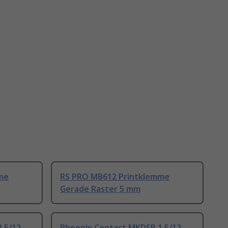
me
RS PRO MB612 Printklemme
Gerade Raster 5 mm
.5/12-
Phoenix Contact MKDSP 1.5/12-