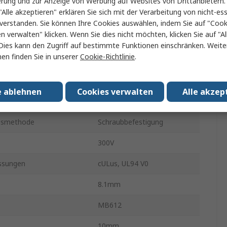
erung und zur Anzeige von Werbung auf Websites von Drittanbietern.
"Alle akzeptieren" erklären Sie sich mit der Verarbeitung von nicht-ess
ial
Polyamid
verstanden. Sie können Ihre Cookies auswählen, indem Sie auf "Cook
en verwalten" klicken. Wenn Sie dies nicht möchten, klicken Sie auf "Al
ahtgröße AWG
14AWG
Dies kann den Zugriff auf bestimmte Funktionen einschränken. Weite
en finden Sie in unserer
Cookie-Richtlinie
.
ahtgröße AWG
26AWG
chtung
Gerade
e ablehnen
Cookies verwalten
Alle akzep
Grün
ssmethode
Schraubbefestigung
300V
ssungen
cULus, UL94 V0
8.1mm
MB612
10mm