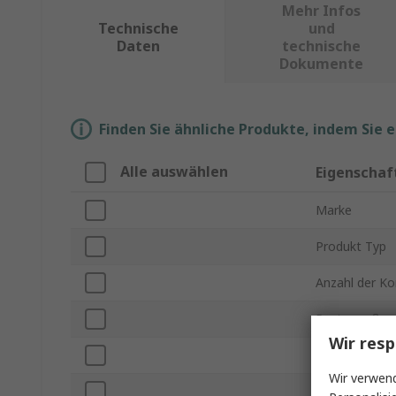
Mehr Infos
Technische
und
Daten
technische
Dokumente
Finden Sie ähnliche Produkte, indem Sie 
Alle auswählen
Eigenschaf
Marke
Produkt Typ
Anzahl der Ko
Rastermaß
Wir resp
Stromstärke
Wir verwend
Anzahl der Re