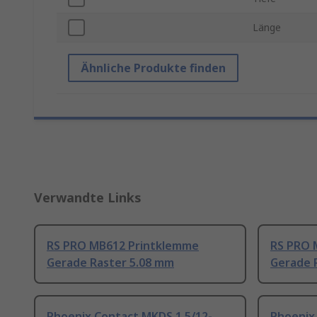
Länge
Ähnliche Produkte finden
Verwandte Links
RS PRO MB612 Printklemme
RS PRO 
Gerade Raster 5.08 mm
Gerade 
Phoenix Contact MKDS 1.5/12-
Phoenix