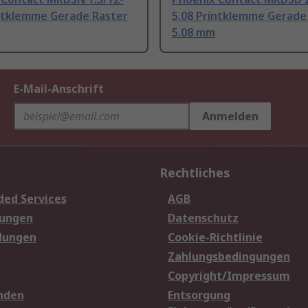
intklemme Gerade Raster
5.08 Printklemme Gerade
5.08 mm
E-Mail-Anschrift
Anmelden
Rechtliches
ded Services
AGB
sungen
Datenschutz
dungen
Cookie-Richtlinie
Zahlungsbedingungen
Copyright/Impressum
nden
Entsorgung