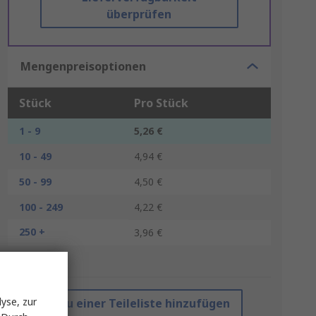
überprüfen
Mengenpreisoptionen
Stück
Pro Stück
1 - 9
5,26 €
10 - 49
4,94 €
50 - 99
4,50 €
100 - 249
4,22 €
250 +
3,96 €
*Richtpreis
yse, zur
Zu einer Teileliste hinzufügen