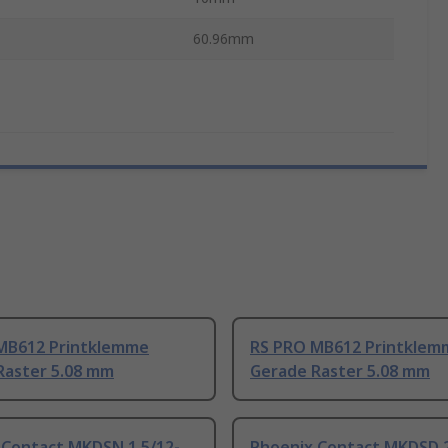
60.96mm
MB612 Printklemme
RS PRO MB612 Printklem
Raster 5.08 mm
Gerade Raster 5.08 mm
 Contact MKDSN 1.5/12-
Phoenix Contact MKDSD 2