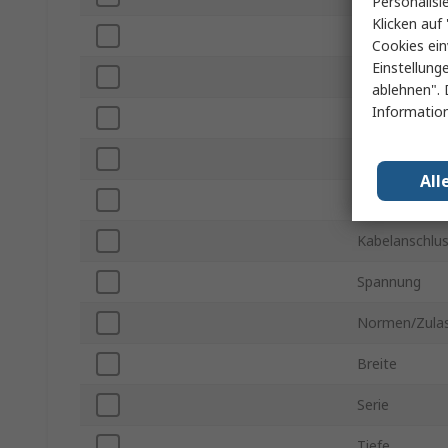
Personalisi
Klicken auf 
Gehäusemater
Cookies ein
Einstellung
Minimale Dr
ablehnen". 
Information
Maximale Dr
Montageausri
All
Farbe
Kabelanschlu
Spannung
Normen/Zula
Breite
Serie
Tiefe