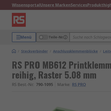
Wissensportal
Unsere Marken
Services
Produkthigh
Menü
Teile-Nr.
/
Steckverbinder
/
Anschlussklemmenblöcke
/
Leit
RS PRO MB612 Printklemme 
reihig, Raster 5.08 mm
RS Best.-Nr.
:
790-1095
Marke
:
RS PRO