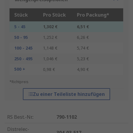
Stück
Pro Stück
Pro Packung*
5 - 45
1,302 €
6,51 €
50 - 95
1,252 €
6,26 €
100 - 245
1,148 €
5,74 €
250 - 495
1,046 €
5,23 €
500 +
0,98 €
4,90 €
*Richtpreis
Zu einer Teileliste hinzufügen
RS Best.-Nr.
:
790-1102
Distrelec-
304-03-517