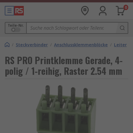
0
Teile-Nr.
/
Steckverbinder
/
Anschlussklemmenblöcke
/
Leiterpl
RS PRO Printklemme Gerade, 4-
polig / 1-reihig, Raster 2.54 mm