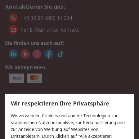
Kontaktieren Sie uns:
+49 (0) 69 5800 14 234
Per E-Mail unter Kontakt
Sie finden uns auch auf:
Wir akzeptieren:
Service
Wir respektieren Ihre Privatsphäre
Value Added Services
Lieferlösungen
Wir verwenden Cookies und andere Technologien zur
Rücksendungen
Kontakt
statistischen Nutzungsanalyse, zur Personalisierung und
Hilfe
Privatkunden
zur Anzeige von Werbung auf Websites von
Drittanbietern. Durch Klicken auf "Alle akzeptieren"