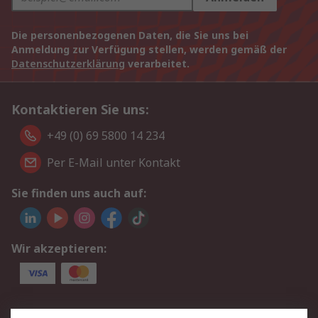
Die personenbezogenen Daten, die Sie uns bei
Anmeldung zur Verfügung stellen, werden gemäß der
Datenschutzerklärung
verarbeitet.
Kontaktieren Sie uns:
+49 (0) 69 5800 14 234
Per E-Mail unter Kontakt
Sie finden uns auch auf:
Wir akzeptieren:
Service