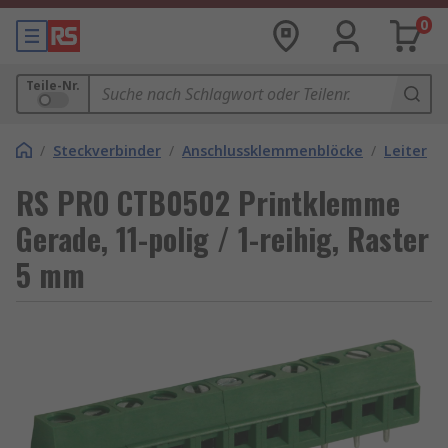
0
Teile-Nr.
/
Steckverbinder
/
Anschlussklemmenblöcke
/
Leiterpl
RS PRO CTB0502 Printklemme
Gerade, 11-polig / 1-reihig, Raster
5 mm