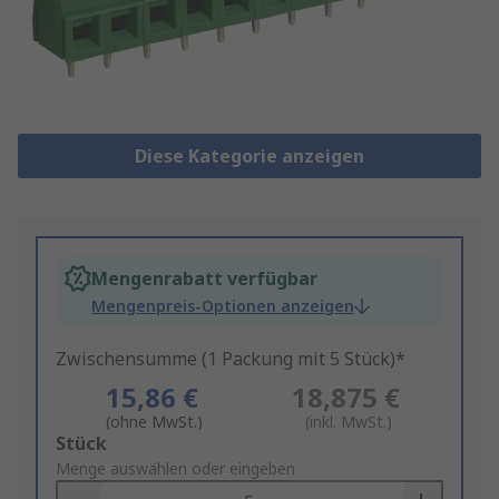
Diese Kategorie anzeigen
Mengenrabatt verfügbar
Mengenpreis-Optionen anzeigen
Zwischensumme (1 Packung mit 5 Stück)*
15,86 €
18,875 €
(ohne MwSt.)
(inkl. MwSt.)
Add
Stück
to
Menge auswählen oder eingeben
Basket