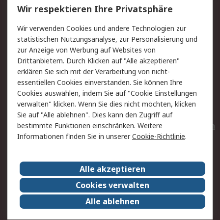
Wir respektieren Ihre Privatsphäre
Value Added Services
Lieferlösungen
Wir verwenden Cookies und andere Technologien zur
Rücksendungen
Kontakt
statistischen Nutzungsanalyse, zur Personalisierung und
Hilfe
Privatkunden
zur Anzeige von Werbung auf Websites von
Drittanbietern. Durch Klicken auf "Alle akzeptieren"
Rechtliches
erklären Sie sich mit der Verarbeitung von nicht-
essentiellen Cookies einverstanden. Sie können Ihre
AGB
Datenschutz
Cookies auswählen, indem Sie auf "Cookie Einstellungen
Cookie-Richtlinie
Zahlungsbedingungen
verwalten" klicken. Wenn Sie dies nicht möchten, klicken
Copyright/Impressum
Entsorgung
Sie auf "Alle ablehnen". Dies kann den Zugriff auf
Elektrogeräte/Batterien
bestimmte Funktionen einschränken. Weitere
Informationen finden Sie in unserer
Cookie-Richtlinie
.
Über RS
Alle akzeptieren
Unternehmen
RS weltweit
Karriere bei RS
Nachhaltigkeit
Cookies verwalten
Qualität/Umwelt/Zertifikate
Presse-Center
Alle ablehnen
Event-Center