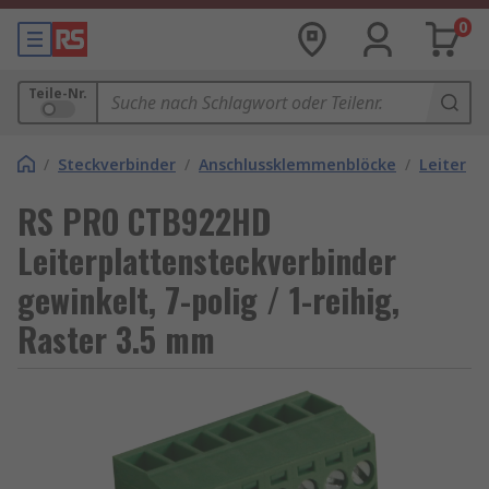
0
Teile-Nr.
/
Steckverbinder
/
Anschlussklemmenblöcke
/
Leiterpl
RS PRO CTB922HD
Leiterplattensteckverbinder
gewinkelt, 7-polig / 1-reihig,
Raster 3.5 mm