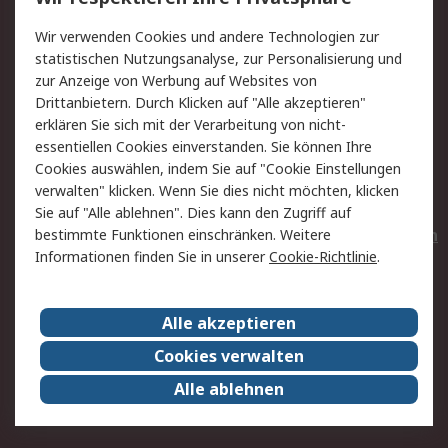
Value Added Services
Lieferlösungen
Wir verwenden Cookies und andere Technologien zur
Rücksendungen
Kontakt
statistischen Nutzungsanalyse, zur Personalisierung und
Hilfe
Privatkunden
zur Anzeige von Werbung auf Websites von
Drittanbietern. Durch Klicken auf "Alle akzeptieren"
Rechtliches
erklären Sie sich mit der Verarbeitung von nicht-
essentiellen Cookies einverstanden. Sie können Ihre
AGB
Datenschutz
Cookies auswählen, indem Sie auf "Cookie Einstellungen
Cookie-Richtlinie
Zahlungsbedingungen
verwalten" klicken. Wenn Sie dies nicht möchten, klicken
Copyright/Impressum
Entsorgung
Sie auf "Alle ablehnen". Dies kann den Zugriff auf
Elektrogeräte/Batterien
bestimmte Funktionen einschränken. Weitere
Informationen finden Sie in unserer
Cookie-Richtlinie
.
Über RS
Alle akzeptieren
Unternehmen
RS weltweit
Karriere bei RS
Nachhaltigkeit
Cookies verwalten
Qualität/Umwelt/Zertifikate
Presse-Center
Alle ablehnen
Event-Center