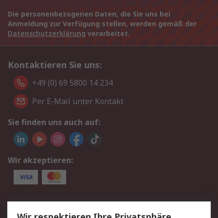
Die personenbezogenen Daten, die Sie uns bei
Anmeldung zur Verfügung stellen, werden gemäß der
Datenschutzerklärung
verarbeitet.
Kontaktieren Sie uns:
+49 (0) 69 5800 14 234
Per E-Mail unter Kontakt
Sie finden uns auch auf:
Wir akzeptieren:
Service
Wir respektieren Ihre Privatsphäre