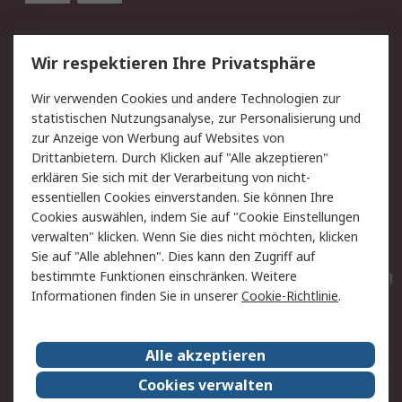
Service
Wir respektieren Ihre Privatsphäre
Value Added Services
Lieferlösungen
Wir verwenden Cookies und andere Technologien zur
Rücksendungen
Kontakt
statistischen Nutzungsanalyse, zur Personalisierung und
Hilfe
Privatkunden
zur Anzeige von Werbung auf Websites von
Drittanbietern. Durch Klicken auf "Alle akzeptieren"
Rechtliches
erklären Sie sich mit der Verarbeitung von nicht-
essentiellen Cookies einverstanden. Sie können Ihre
AGB
Datenschutz
Cookies auswählen, indem Sie auf "Cookie Einstellungen
Cookie-Richtlinie
Zahlungsbedingungen
verwalten" klicken. Wenn Sie dies nicht möchten, klicken
Copyright/Impressum
Entsorgung
Sie auf "Alle ablehnen". Dies kann den Zugriff auf
Elektrogeräte/Batterien
bestimmte Funktionen einschränken. Weitere
Informationen finden Sie in unserer
Cookie-Richtlinie
.
Über RS
Alle akzeptieren
Unternehmen
RS weltweit
Karriere bei RS
Nachhaltigkeit
Cookies verwalten