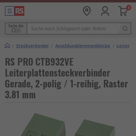
0
Teile-Nr.
/
Steckverbinder
/
Anschlussklemmenblöcke
/
Leiterpl
RS PRO CTB932VE
Leiterplattensteckverbinder
Gerade, 2-polig / 1-reihig, Raster
3.81 mm