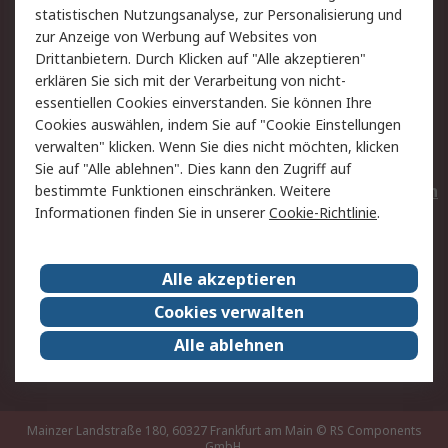
statistischen Nutzungsanalyse, zur Personalisierung und
Hilfe
Privatkunden
zur Anzeige von Werbung auf Websites von
Drittanbietern. Durch Klicken auf "Alle akzeptieren"
Rechtliches
erklären Sie sich mit der Verarbeitung von nicht-
essentiellen Cookies einverstanden. Sie können Ihre
AGB
Datenschutz
Cookies auswählen, indem Sie auf "Cookie Einstellungen
Cookie-Richtlinie
Zahlungsbedingungen
verwalten" klicken. Wenn Sie dies nicht möchten, klicken
Copyright/Impressum
Entsorgung
Sie auf "Alle ablehnen". Dies kann den Zugriff auf
Elektrogeräte/Batterien
bestimmte Funktionen einschränken. Weitere
Informationen finden Sie in unserer
Cookie-Richtlinie
.
Über RS
Alle akzeptieren
Unternehmen
RS weltweit
Karriere bei RS
Nachhaltigkeit
Cookies verwalten
Qualität/Umwelt/Zertifikate
Presse-Center
Alle ablehnen
Event-Center
Mainzer Landstraße 180, 60327 Frankfurt am Main
© RS Components
GmbH,