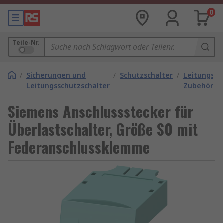
0
Teile-Nr.
/
Sicherungen und
/
Schutzschalter
/
Leitungssc
Leitungsschutzschalter
Zubehör
Siemens Anschlussstecker für
Überlastschalter, Größe S0 mit
Federanschlussklemme