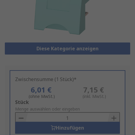
Diese Kategorie anzeigen
Zwischensumme (1 Stück)*
6,01 €
7,15 €
(ohne MwSt.)
(inkl. MwSt.)
Add
Stück
to
Menge auswählen oder eingeben
Basket
Hinzufügen