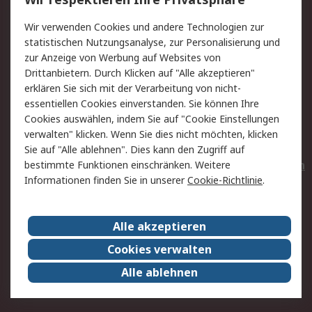
Value Added Services
Lieferlösungen
Wir verwenden Cookies und andere Technologien zur
Rücksendungen
Kontakt
statistischen Nutzungsanalyse, zur Personalisierung und
Hilfe
Privatkunden
zur Anzeige von Werbung auf Websites von
Drittanbietern. Durch Klicken auf "Alle akzeptieren"
Rechtliches
erklären Sie sich mit der Verarbeitung von nicht-
essentiellen Cookies einverstanden. Sie können Ihre
AGB
Datenschutz
Cookies auswählen, indem Sie auf "Cookie Einstellungen
Cookie-Richtlinie
Zahlungsbedingungen
verwalten" klicken. Wenn Sie dies nicht möchten, klicken
Copyright/Impressum
Entsorgung
Sie auf "Alle ablehnen". Dies kann den Zugriff auf
Elektrogeräte/Batterien
bestimmte Funktionen einschränken. Weitere
Informationen finden Sie in unserer
Cookie-Richtlinie
.
Über RS
Alle akzeptieren
Unternehmen
RS weltweit
Karriere bei RS
Nachhaltigkeit
Cookies verwalten
Qualität/Umwelt/Zertifikate
Presse-Center
Alle ablehnen
Event-Center