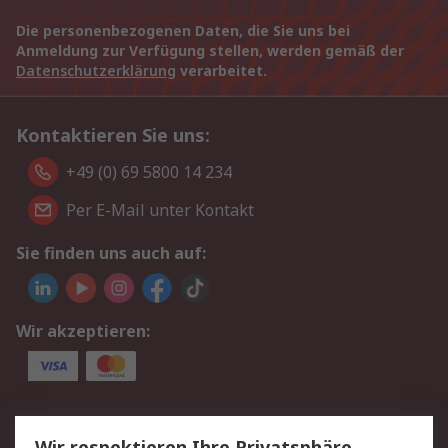
Die personenbezogenen Daten, die Sie uns bei
Anmeldung zur Verfügung stellen, werden gemäß der
Datenschutzerklärung
verarbeitet.
Kontaktieren Sie uns:
+49 (0) 69 5800 14 234
Per E-Mail unter Kontakt
Sie finden uns auch auf:
Wir akzeptieren:
Service
Wir respektieren Ihre Privatsphäre