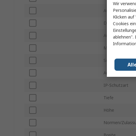
Wir verwend
Personalisi
AC-Nennspannu
Klicken auf 
DC-Nennspannu
Cookies ein
Einstellung
Ausschaltvermö
ablehnen". 
Information
Montageart
Serie
All
Anschlusstyp
IP-Schutzart
Tiefe
Höhe
Normen/Zulass
Breite