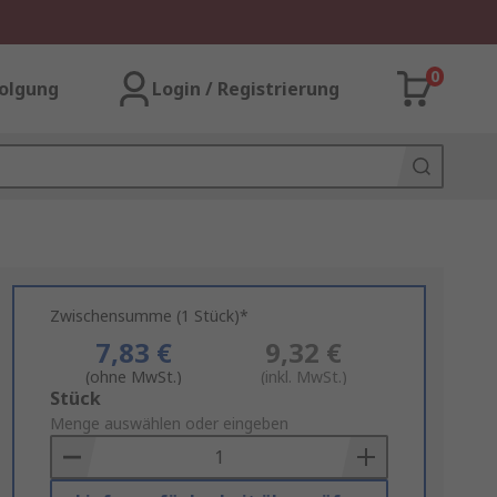
0
olgung
Login / Registrierung
Zwischensumme (1 Stück)*
7,83 €
9,32 €
(ohne MwSt.)
(inkl. MwSt.)
Add
Stück
to
Menge auswählen oder eingeben
Basket