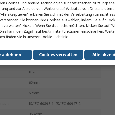
en Cookies und andere Technologien zur statistischen Nutzungsanal
erung und zur Anzeige von Werbung auf Websites von Drittanbietern.
ng
240V ac
"Alle akzeptieren" erklären Sie sich mit der Verarbeitung von nicht-ess
ng
240V dc
verstanden. Sie können Ihre Cookies auswählen, indem Sie auf "Cook
en verwalten" klicken. Wenn Sie dies nicht möchten, klicken Sie auf "Al
gen
6kA
Dies kann den Zugriff auf bestimmte Funktionen einschränken. Weite
en finden Sie in unserer
Cookie-Richtlinie
.
DIN-Hutschiene
DHMZ
e ablehnen
Cookies verwalten
Alle akzep
Kabel
IP20
62mm
62mm
ungen
IS/IEC 60898-1, IS/IEC 60947-2
35.4mm