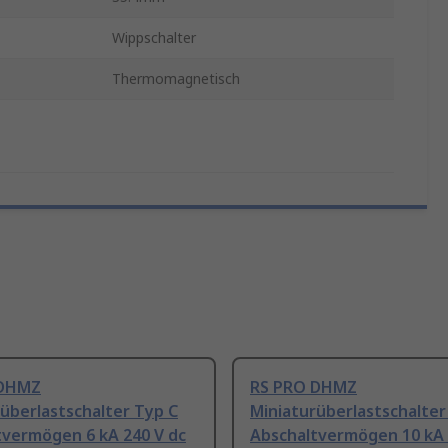
Wippschalter
Thermomagnetisch
 DHMZ
RS PRO DHMZ
überlastschalter Typ C
Miniaturüberlastschalter
tvermögen 6 kA 240 V dc
Abschaltvermögen 10 kA 