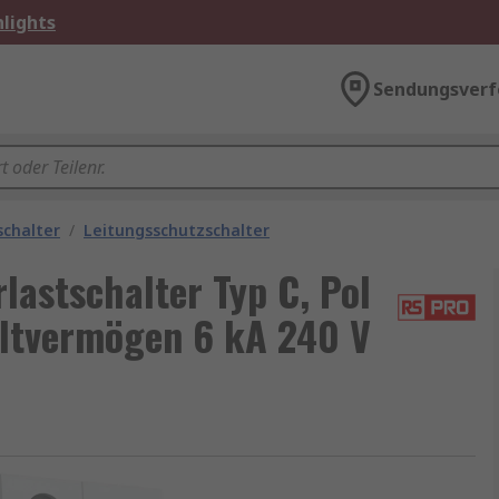
lights
Sendungsverf
schalter
/
Leitungsschutzschalter
astschalter Typ C, Pol
altvermögen 6 kA 240 V