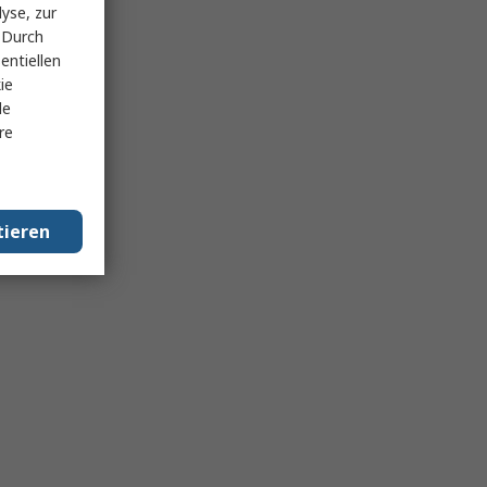
yse, zur
 Durch
entiellen
ie
le
re
tieren