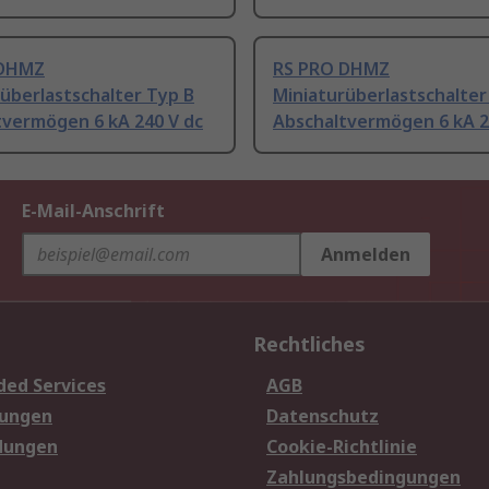
 DHMZ
RS PRO DHMZ
überlastschalter Typ B
Miniaturüberlastschalter
tvermögen 6 kA 240 V dc
Abschaltvermögen 6 kA 2
E-Mail-Anschrift
Anmelden
Rechtliches
ded Services
AGB
sungen
Datenschutz
dungen
Cookie-Richtlinie
Zahlungsbedingungen