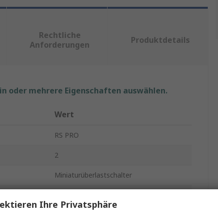
Rechtliche
Produktdetails
Anforderungen
ein oder mehrere Eigenschaften auswählen.
Wert
RS PRO
2
Miniaturüberlastschalter
2A
ektieren Ihre Privatsphäre
Typ C