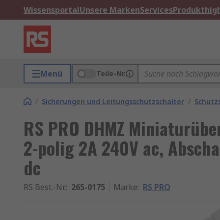
Wissensportal
Unsere Marken
Services
Produkthigh
Menü
Teile-Nr.
/
Sicherungen und Leitungsschutzschalter
/
Schutz
RS PRO DHMZ Miniaturüberl
2-polig 2A 240V ac, Absch
dc
RS Best.-Nr.
:
265-0175
Marke
:
RS PRO