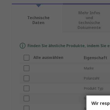
Mehr Infos
Technische
und
Daten
technische
Dokumente
Finden Sie ähnliche Produkte, indem Sie 
Alle auswählen
Eigenschaft
Marke
Polanzahl
Produkt Typ
Nennstrom
Wir resp
Auslösestrom