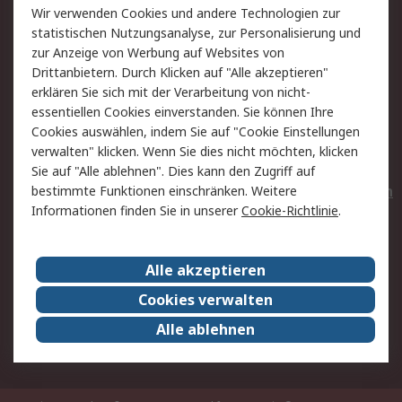
Wir verwenden Cookies und andere Technologien zur
Rücksendungen
Kontakt
statistischen Nutzungsanalyse, zur Personalisierung und
Hilfe
Privatkunden
zur Anzeige von Werbung auf Websites von
Drittanbietern. Durch Klicken auf "Alle akzeptieren"
Rechtliches
erklären Sie sich mit der Verarbeitung von nicht-
essentiellen Cookies einverstanden. Sie können Ihre
AGB
Datenschutz
Cookies auswählen, indem Sie auf "Cookie Einstellungen
Cookie-Richtlinie
Zahlungsbedingungen
verwalten" klicken. Wenn Sie dies nicht möchten, klicken
Copyright/Impressum
Entsorgung
Sie auf "Alle ablehnen". Dies kann den Zugriff auf
Elektrogeräte/Batterien
bestimmte Funktionen einschränken. Weitere
Informationen finden Sie in unserer
Cookie-Richtlinie
.
Über RS
Alle akzeptieren
Unternehmen
RS weltweit
Karriere bei RS
Nachhaltigkeit
Cookies verwalten
Qualität/Umwelt/Zertifikate
Presse-Center
Alle ablehnen
Event-Center