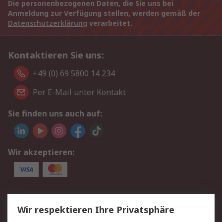
Die personenbezogenen Daten, die Sie uns bei
Anmeldung zur Verfügung stellen, werden gemäß der
Datenschutzerklärung
verarbeitet.
Kontaktieren Sie uns:
+49 (0) 69 5800 14 234
Per E-Mail unter Kontakt
Sie finden uns auch auf:
Wir akzeptieren:
Service
Wir respektieren Ihre Privatsphäre
Value Added Services
Lieferlösungen