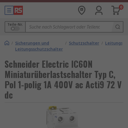
0
Teile-Nr.
/
Sicherungen und
/
Schutzschalter
/
Leitungssc
Leitungsschutzschalter
Schneider Electric IC60N
Miniaturüberlastschalter Typ C,
Pol 1-polig 1A 400V ac Acti9 72 V
dc