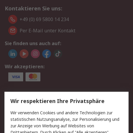
Kontaktieren Sie uns:
+49 (0) 69 5800 14 234
Per E-Mail unter Kontakt
Sie finden uns auch auf:
Wir akzeptieren:
Service
Wir respektieren Ihre Privatsphäre
Value Added Services
Lieferlösungen
Wir verwenden Cookies und andere Technologien zur
Rücksendungen
Kontakt
statistischen Nutzungsanalyse, zur Personalisierung und
Hilfe
Privatkunden
zur Anzeige von Werbung auf Websites von
Drittanbietern. Durch Klicken auf "Alle akzeptieren"