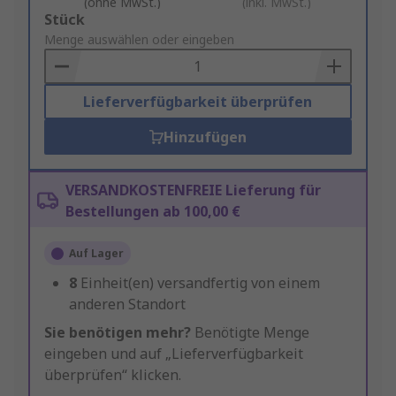
(ohne MwSt.)
(inkl. MwSt.)
Add
Stück
to
Menge auswählen oder eingeben
Basket
Lieferverfügbarkeit überprüfen
Hinzufügen
VERSANDKOSTENFREIE Lieferung für
Bestellungen ab 100,00 €
Auf Lager
8
Einheit(en) versandfertig von einem
anderen Standort
Sie benötigen mehr?
Benötigte Menge
eingeben und auf „Lieferverfügbarkeit
überprüfen“ klicken.