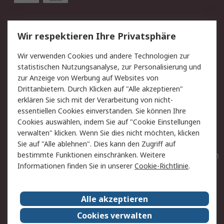
Service
Wir respektieren Ihre Privatsphäre
Value Added Services
Lieferlösungen
Wir verwenden Cookies und andere Technologien zur
Rücksendungen
Kontakt
statistischen Nutzungsanalyse, zur Personalisierung und
Hilfe
Privatkunden
zur Anzeige von Werbung auf Websites von
Drittanbietern. Durch Klicken auf "Alle akzeptieren"
Rechtliches
erklären Sie sich mit der Verarbeitung von nicht-
essentiellen Cookies einverstanden. Sie können Ihre
AGB
Datenschutz
Cookies auswählen, indem Sie auf "Cookie Einstellungen
Cookie-Richtlinie
Zahlungsbedingungen
verwalten" klicken. Wenn Sie dies nicht möchten, klicken
Copyright/Impressum
Entsorgung
Sie auf "Alle ablehnen". Dies kann den Zugriff auf
Elektrogeräte/Batterien
bestimmte Funktionen einschränken. Weitere
Informationen finden Sie in unserer
Cookie-Richtlinie
.
Über RS
Alle akzeptieren
Unternehmen
RS weltweit
Karriere bei RS
Nachhaltigkeit
Cookies verwalten