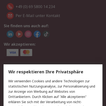
+49 (0) 69 5800 14 234
Per E-Mail unter Kontakt
Sie finden uns auch auf:
Wir akzeptieren:
Service
Wir respektieren Ihre Privatsphäre
Value Added Services
Lieferlösungen
Wir verwenden Cookies und andere Technologien zur
Rücksendungen
Kontakt
statistischen Nutzungsanalyse, zur Personalisierung und
Hilfe
Privatkunden
zur Anzeige von Werbung auf Websites von
Drittanbietern. Durch Klicken auf "Alle akzeptieren"
Rechtliches
erklären Sie sich mit der Verarbeitung von nicht-