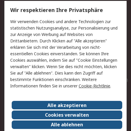
Service
Wir respektieren Ihre Privatsphäre
Value Added Services
Lieferlösungen
Wir verwenden Cookies und andere Technologien zur
Rücksendungen
Kontakt
statistischen Nutzungsanalyse, zur Personalisierung und
Hilfe
Privatkunden
zur Anzeige von Werbung auf Websites von
Drittanbietern. Durch Klicken auf "Alle akzeptieren"
Rechtliches
erklären Sie sich mit der Verarbeitung von nicht-
essentiellen Cookies einverstanden. Sie können Ihre
AGB
Datenschutz
Cookies auswählen, indem Sie auf "Cookie Einstellungen
Cookie-Richtlinie
Zahlungsbedingungen
verwalten" klicken. Wenn Sie dies nicht möchten, klicken
Copyright/Impressum
Entsorgung
Sie auf "Alle ablehnen". Dies kann den Zugriff auf
Elektrogeräte/Batterien
bestimmte Funktionen einschränken. Weitere
Informationen finden Sie in unserer
Cookie-Richtlinie
.
Über RS
Alle akzeptieren
Unternehmen
RS weltweit
Karriere bei RS
Nachhaltigkeit
Cookies verwalten
Qualität/Umwelt/Zertifikate
Presse-Center
Alle ablehnen
Event-Center