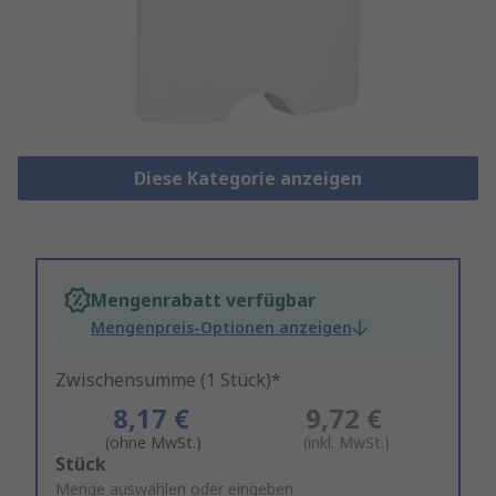
Diese Kategorie anzeigen
Mengenrabatt verfügbar
Mengenpreis-Optionen anzeigen
Zwischensumme (1 Stück)*
8,17 €
9,72 €
(ohne MwSt.)
(inkl. MwSt.)
Add
Stück
to
Menge auswählen oder eingeben