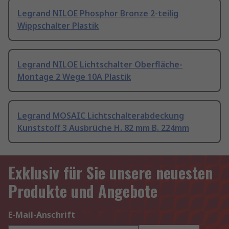
Legrand NILOE Phosphor Bronze 2-teilig
Wippschalter Plastik
Legrand NILOE Lichtschalter Oberfläche-
Montage 2 Wege 10A Plastik
Legrand MOSAIC Lichtschalterabdeckung
Kunststoff 3 Ausbrüche H. 82 mm B. 224mm
Exklusiv für Sie unsere neuesten
Produkte und Angebote
E-Mail-Anschrift