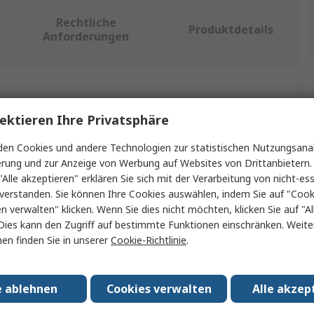
Rechtliche
Produktdetails
Anforderungen
ein oder mehrere Eigenschaften auswählen.
ektieren Ihre Privatsphäre
ft
Wert
en Cookies und andere Technologien zur statistischen Nutzungsanal
erung und zur Anzeige von Werbung auf Websites von Drittanbietern.
Eclipse
"Alle akzeptieren" erklären Sie sich mit der Verarbeitung von nicht-ess
verstanden. Sie können Ihre Cookies auswählen, indem Sie auf "Cook
Stempel
en verwalten" klicken. Wenn Sie dies nicht möchten, klicken Sie auf "Al
149mm
Dies kann den Zugriff auf bestimmte Funktionen einschränken. Weite
en finden Sie in unserer
Cookie-Richtlinie
.
messer
6.2mm
ile
1
e ablehnen
Cookies verwalten
Alle akzep
p
Automatisch