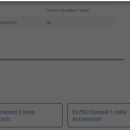
Chrom Vanadium Stahl
assungen
No
tempel 1-teilig
RS PRO Stempel 1-teilig
isch
Automatisch