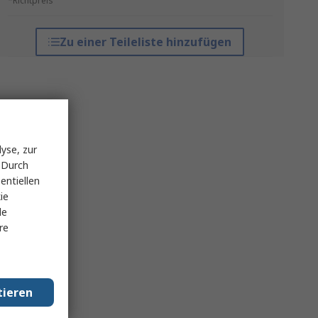
*Richtpreis
Zu einer Teileliste hinzufügen
yse, zur
 Durch
entiellen
ie
le
re
tieren