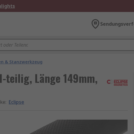
lights
Sendungsverf
en & Stanzwerkzeug
1-teilig, Länge 149mm,
ke
:
Eclipse