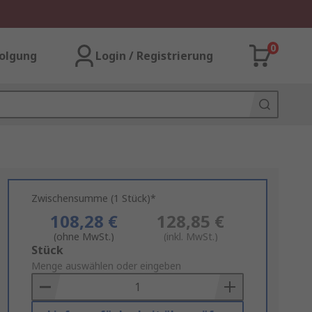
0
olgung
Login / Registrierung
Zwischensumme (1 Stück)*
108,28 €
128,85 €
(ohne MwSt.)
(inkl. MwSt.)
Add
Stück
to
Menge auswählen oder eingeben
Basket