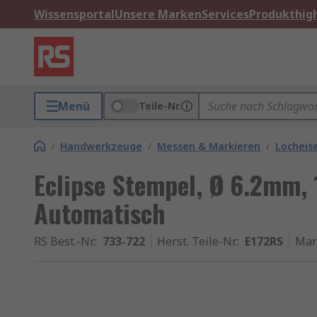
Wissensportal
Unsere Marken
Services
Produkthigh
Menü
Teile-Nr.
/
Handwerkzeuge
/
Messen & Markieren
/
Locheis
Eclipse Stempel, Ø 6.2mm, 
Automatisch
RS Best.-Nr.
:
733-722
Herst. Teile-Nr.
:
E172RS
Mar