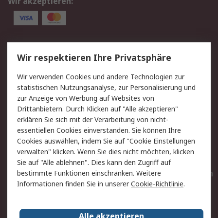
Wir akzeptieren:
Service
Wir respektieren Ihre Privatsphäre
Value Added Services
Lieferlösungen
Wir verwenden Cookies und andere Technologien zur
Rücksendungen
Kontakt
statistischen Nutzungsanalyse, zur Personalisierung und
Hilfe
Privatkunden
zur Anzeige von Werbung auf Websites von
Drittanbietern. Durch Klicken auf "Alle akzeptieren"
Rechtliches
erklären Sie sich mit der Verarbeitung von nicht-
essentiellen Cookies einverstanden. Sie können Ihre
AGB
Datenschutz
Cookies auswählen, indem Sie auf "Cookie Einstellungen
Cookie-Richtlinie
Zahlungsbedingungen
verwalten" klicken. Wenn Sie dies nicht möchten, klicken
Copyright/Impressum
Entsorgung
Sie auf "Alle ablehnen". Dies kann den Zugriff auf
Elektrogeräte/Batterien
bestimmte Funktionen einschränken. Weitere
Informationen finden Sie in unserer
Cookie-Richtlinie
.
Über RS
Alle akzeptieren
Unternehmen
RS weltweit