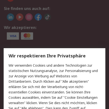
Sie finden uns auch auf:
Wir akzeptieren:
Service
Wir respektieren Ihre Privatsphäre
Value Added Services
Lieferlösungen
Wir verwenden Cookies und andere Technologien zur
Rücksendungen
Kontakt
statistischen Nutzungsanalyse, zur Personalisierung und
Hilfe
Privatkunden
zur Anzeige von Werbung auf Websites von
Drittanbietern. Durch Klicken auf "Alle akzeptieren"
Rechtliches
erklären Sie sich mit der Verarbeitung von nicht-
essentiellen Cookies einverstanden. Sie können Ihre
AGB
Datenschutz
Cookies auswählen, indem Sie auf "Cookie Einstellungen
Cookie-Richtlinie
Zahlungsbedingungen
verwalten" klicken. Wenn Sie dies nicht möchten, klicken
Copyright/Impressum
Entsorgung
Sie auf "Alle ablehnen". Dies kann den Zugriff auf