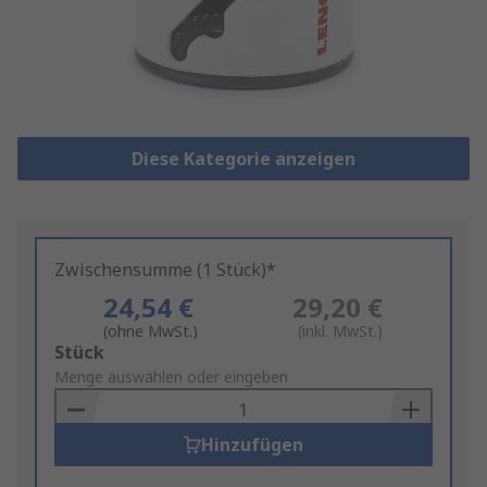
Diese Kategorie anzeigen
Zwischensumme (1 Stück)*
24,54 €
29,20 €
(ohne MwSt.)
(inkl. MwSt.)
Add
Stück
to
Menge auswählen oder eingeben
Basket
Hinzufügen