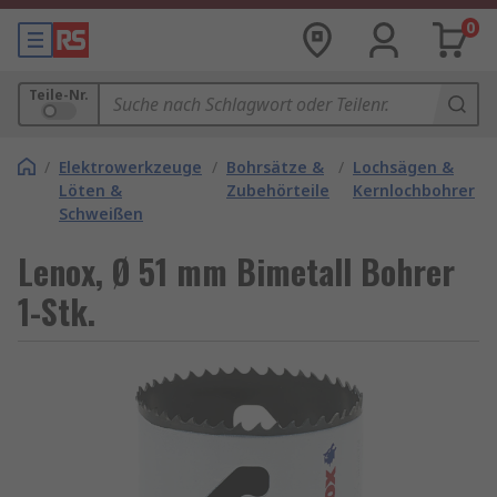
0
Teile-Nr.
/
Elektrowerkzeuge
/
Bohrsätze &
/
Lochsägen &
Löten &
Zubehörteile
Kernlochbohrer
Schweißen
Lenox, Ø 51 mm Bimetall Bohrer
1-Stk.