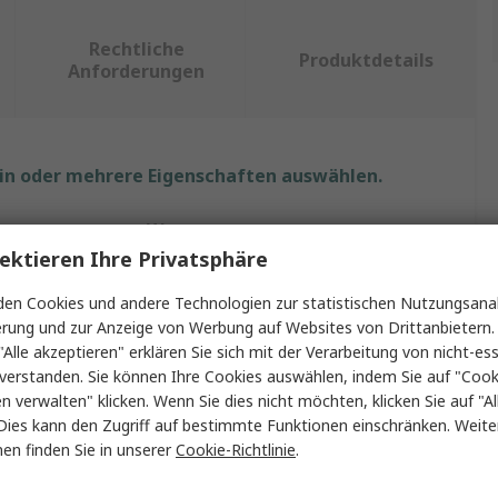
Rechtliche
Produktdetails
Anforderungen
ein oder mehrere Eigenschaften auswählen.
Wert
ektieren Ihre Privatsphäre
Weller
en Cookies und andere Technologien zur statistischen Nutzungsanal
Lötrauch-Absaugerzubehör
erung und zur Anzeige von Werbung auf Websites von Drittanbietern.
"Alle akzeptieren" erklären Sie sich mit der Verarbeitung von nicht-ess
g mit
Easy-Click 60
verstanden. Sie können Ihre Cookies auswählen, indem Sie auf "Cook
en verwalten" klicken. Wenn Sie dies nicht möchten, klicken Sie auf "Al
r
FT-N
Dies kann den Zugriff auf bestimmte Funktionen einschränken. Weite
en finden Sie in unserer
Cookie-Richtlinie
.
Ja