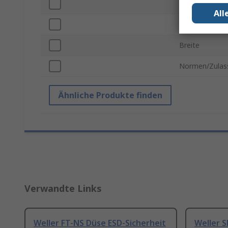
Länge
All
Subtyp
Breite
Normen/Zulas
Ähnliche Produkte finden
Verwandte Links
Weller FT-NS Düse ESD-Sicherheit
Weller S