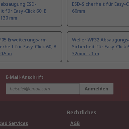
absaugung ESD-
ESD-Sicherheit für Easy-Cl
it für Easy-Click 60, B
60mm
 130 mm
0F05 Erweiterungsarm
Weller WF32 Absaugungs
erheit für Easy-Click 60, B
Sicherheit für Easy-Click 
0.5 m
32mm L. 1 m
E-Mail-Anschrift
Anmelden
Rechtliches
ded Services
AGB