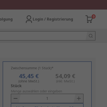
0
olgung
Login / Registrierung
Zwischensumme (1 Stück)*
45,45 €
54,09 €
(ohne MwSt.)
(inkl. MwSt.)
Add
Stück
to
Menge auswählen oder eingeben
Basket