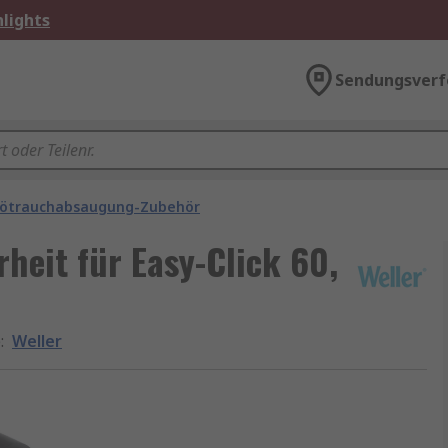
lights
Sendungsverf
ötrauchabsaugung-Zubehör
heit für Easy-Click 60,
e
:
Weller