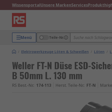
Wissensportal
Unsere Marken
Services
Produkthigh
Menü
Teile-Nr.
/
Elektrowerkzeuge Löten & Schweißen
/
Löten
/
L
Weller FT-N Düse ESD-Sicher
B 50mm L. 130 mm
RS Best.-Nr.
:
174-113
Herst. Teile-Nr.
:
FT-N
Mark