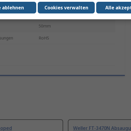
130mm
e ablehnen
Cookies verwalten
Alle akzep
Düse
50mm
sungen
RoHS
loped
Weller FT-3470N Absaug