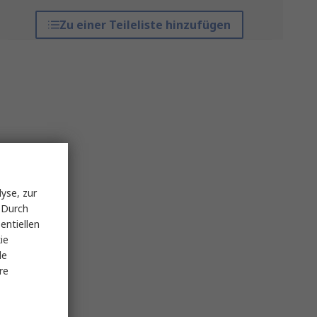
Zu einer Teileliste hinzufügen
yse, zur
 Durch
entiellen
ie
le
re