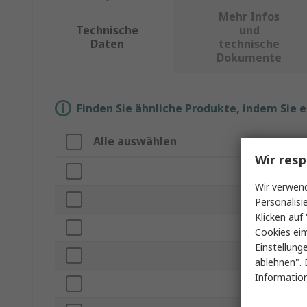
Mehr Infos
Technische
und
Daten
technische
Dokumente
Finden Sie ähnliche Produkte, indem Sie 
Alle auswählen
Eigenschaft
Wir resp
Marke
Wir verwend
Produkt Typ
Personalisi
Klicken auf 
Zur Verwendun
Cookies ein
Einstellung
Modellnumme
ablehnen". 
Information
ESD-Sicherheit