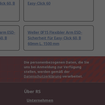
ick 60, B
Easy-Click 60
arm ESD-
Weller 0F15 Flexibler Arm ESD-
60, B
Sicherheit für Easy-Click 60, B
60mm L. 1500 mm
Die personenbezogenen Daten, die Sie
uns bei Anmeldung zur Verfügung
stellen, werden gemäß der
Datenschutzerklärung
verarbeitet.
Über RS
Unternehmen