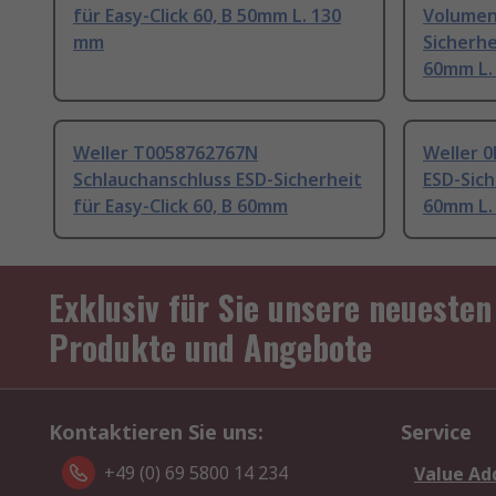
für Easy-Click 60, B 50mm L. 130
Volumen
mm
Sicherhe
60mm L.
Weller T0058762767N
Weller 
Schlauchanschluss ESD-Sicherheit
ESD-Sich
für Easy-Click 60, B 60mm
60mm L. 
Exklusiv für Sie unsere neuesten
Produkte und Angebote
Kontaktieren Sie uns:
Service
+49 (0) 69 5800 14 234
Value Ad