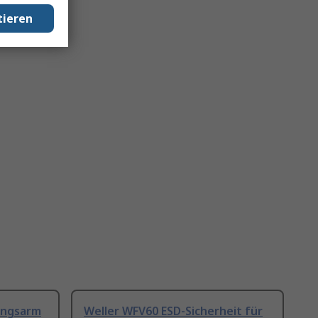
tieren
ungsarm
Weller WFV60 ESD-Sicherheit für