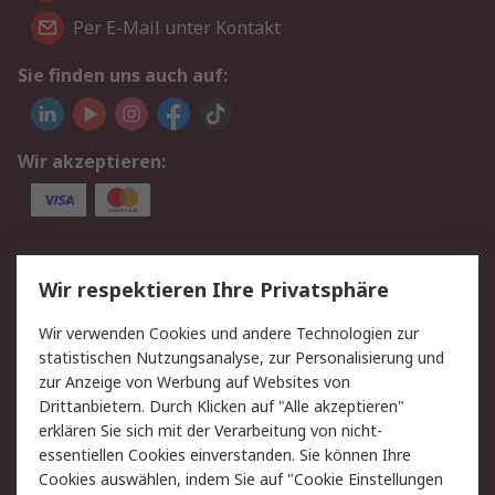
Per E-Mail unter Kontakt
Sie finden uns auch auf:
Wir akzeptieren:
Service
Wir respektieren Ihre Privatsphäre
Value Added Services
Lieferlösungen
Wir verwenden Cookies und andere Technologien zur
Rücksendungen
Kontakt
statistischen Nutzungsanalyse, zur Personalisierung und
Hilfe
Privatkunden
zur Anzeige von Werbung auf Websites von
Drittanbietern. Durch Klicken auf "Alle akzeptieren"
Rechtliches
erklären Sie sich mit der Verarbeitung von nicht-
essentiellen Cookies einverstanden. Sie können Ihre
AGB
Datenschutz
Cookies auswählen, indem Sie auf "Cookie Einstellungen