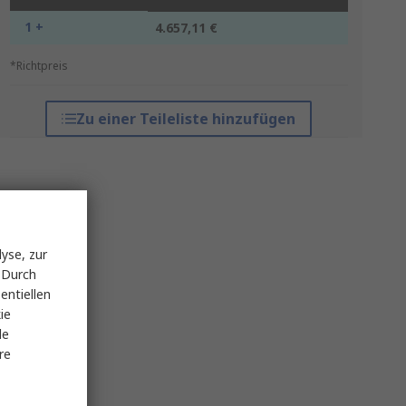
1 +
4.657,11 €
*Richtpreis
Zu einer Teileliste hinzufügen
yse, zur
 Durch
entiellen
ie
le
re