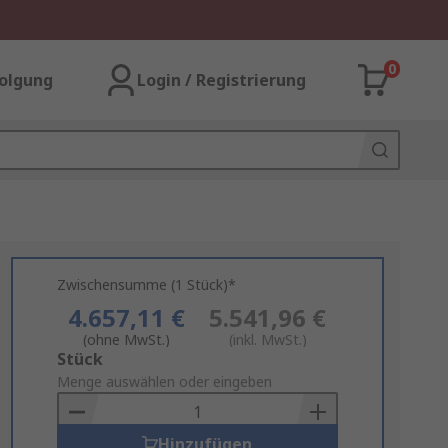
0
olgung
Login / Registrierung
Zwischensumme (1 Stück)*
4.657,11 €
5.541,96 €
(ohne MwSt.)
(inkl. MwSt.)
Add
Stück
to
Menge auswählen oder eingeben
Basket
Hinzufügen