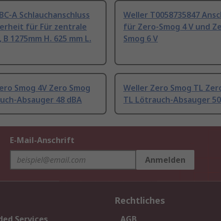
CBC-A Schlauchanschluss
Weller T0058735847 Ansc
erheit für Für zentrale
für Zero-Smog 4 V und Z
, B 1275mm H. 625 mm L.
Smog 6 V
Zero Smog 4V Zero Smog
Weller Zero Smog TL Ze
auch-Absauger 48 dBA
TL Lötrauch-Absauger 5
E-Mail-Anschrift
Anmelden
Rechtliches
ded Services
AGB