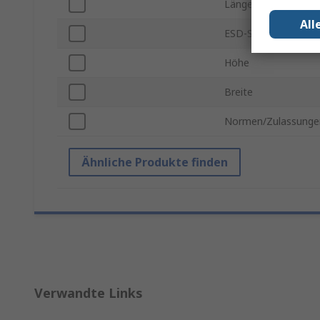
Länge
All
ESD-Sicherheit
Höhe
Breite
Normen/Zulassunge
Ähnliche Produkte finden
Verwandte Links