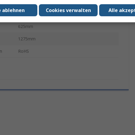
760mm
e ablehnen
Cookies verwalten
Alle akzep
Ja
625mm
1275mm
n
RoHS