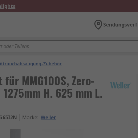
lights
Sendungsverf
ötrauchabsaugung-Zubehör
t für MMG100S, Zero-
B 1275mm H. 625 mm L.
G65I2N
Marke
:
Weller