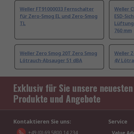
Weller FT91000033 Fernschalter
Weller 
für Zero-Smog EL und Zero-Smog
ESD-Sich
TL
Lüftung
760 mm
Weller Zero Smog 20T Zero Smog
Weller 
Lötrauch-Absauger 51 dBA
4V Lötr
Exklusiv für Sie unsere neuesten
Produkte und Angebote
Kontaktieren Sie uns:
Service
+49 (0) 69 5800 14 234
Value Ad