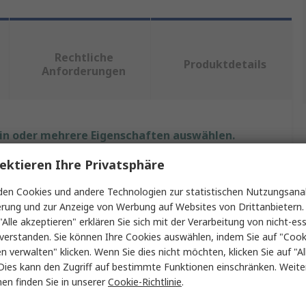
Rechtliche
Produktdetails
Anforderungen
ein oder mehrere Eigenschaften auswählen.
ektieren Ihre Privatsphäre
Wert
en Cookies und andere Technologien zur statistischen Nutzungsanal
Weller
erung und zur Anzeige von Werbung auf Websites von Drittanbietern.
"Alle akzeptieren" erklären Sie sich mit der Verarbeitung von nicht-ess
Lötrauch-Absaugerzubehör
verstanden. Sie können Ihre Cookies auswählen, indem Sie auf "Cook
en verwalten" klicken. Wenn Sie dies nicht möchten, klicken Sie auf "Al
CBCA
Dies kann den Zugriff auf bestimmte Funktionen einschränken. Weite
en finden Sie in unserer
Cookie-Richtlinie
.
MMG100S, Zero-Smog 4 V, Zero-Smog 6 V