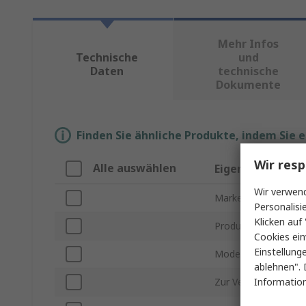
Mehr Infos
Technische
und
Daten
technische
Dokumente
Finden Sie ähnliche Produkte, indem Sie 
Wir resp
Alle auswählen
Eigenschaft
Wir verwend
Marke
Personalisi
Klicken auf 
Produkt Typ
Cookies ein
Einstellung
Modellnummer
ablehnen". 
Information
Zur Verwendung mit