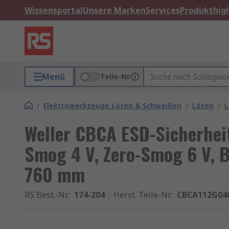
Wissensportal
Unsere Marken
Services
Produkthigh
Menü
Teile-Nr.
/
Elektrowerkzeuge Löten & Schweißen
/
Löten
/
L
Weller CBCA ESD-Sicherhei
Smog 4 V, Zero-Smog 6 V, 
760 mm
RS Best.-Nr.
:
174-204
Herst. Teile-Nr.
:
CBCA112G04