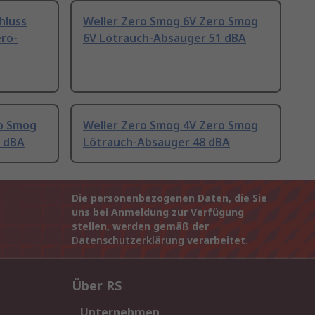
hluss
Weller Zero Smog 6V Zero Smog
ero-
6V Lötrauch-Absauger 51 dBA
ro Smog
Weller Zero Smog 4V Zero Smog
0 dBA
Lötrauch-Absauger 48 dBA
Die personenbezogenen Daten, die Sie
uns bei Anmeldung zur Verfügung
stellen, werden gemäß der
Datenschutzerklärung
verarbeitet.
Über RS
Unternehmen