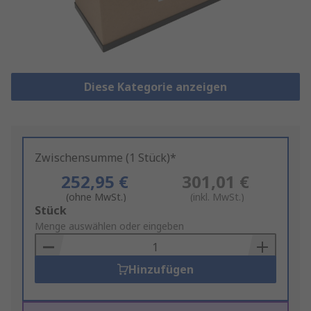
Diese Kategorie anzeigen
Zwischensumme (1 Stück)*
252,95 €
301,01 €
(ohne MwSt.)
(inkl. MwSt.)
Add
Stück
to
Menge auswählen oder eingeben
Basket
Hinzufügen