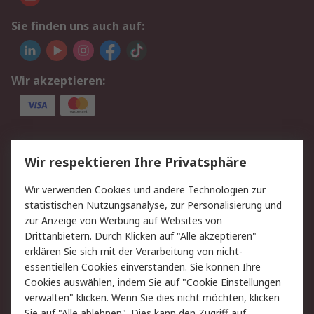
Sie finden uns auch auf:
Wir akzeptieren:
Service
Wir respektieren Ihre Privatsphäre
Value Added Services
Lieferlösungen
Wir verwenden Cookies und andere Technologien zur
Rücksendungen
Kontakt
statistischen Nutzungsanalyse, zur Personalisierung und
Hilfe
Privatkunden
zur Anzeige von Werbung auf Websites von
Drittanbietern. Durch Klicken auf "Alle akzeptieren"
Rechtliches
erklären Sie sich mit der Verarbeitung von nicht-
essentiellen Cookies einverstanden. Sie können Ihre
AGB
Datenschutz
Cookies auswählen, indem Sie auf "Cookie Einstellungen
Cookie-Richtlinie
Zahlungsbedingungen
verwalten" klicken. Wenn Sie dies nicht möchten, klicken
Copyright/Impressum
Entsorgung
Sie auf "Alle ablehnen". Dies kann den Zugriff auf