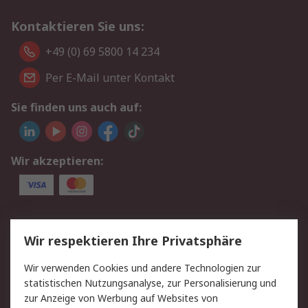
Kontaktieren Sie uns:
+49 (0) 69 5800 14 234
Per E-Mail unter Kontakt
Sie finden uns auch auf:
Wir akzeptieren:
Service
Wir respektieren Ihre Privatsphäre
Value Added Services
Lieferlösungen
Wir verwenden Cookies und andere Technologien zur
Rücksendungen
Kontakt
statistischen Nutzungsanalyse, zur Personalisierung und
Hilfe
Privatkunden
zur Anzeige von Werbung auf Websites von