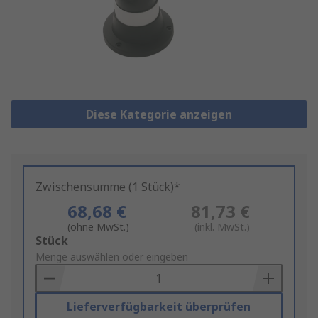
Diese Kategorie anzeigen
Zwischensumme (1 Stück)*
68,68 €
81,73 €
(ohne MwSt.)
(inkl. MwSt.)
Add
Stück
to
Menge auswählen oder eingeben
Basket
Lieferverfügbarkeit überprüfen