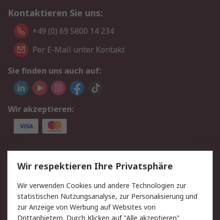
Kontaktieren Sie uns:
+49 (0) 69 5800 14 234
Per E-Mail unter Kontakt
Sie finden uns auch auf:
Wir akzeptieren:
Service
Wir respektieren Ihre Privatsphäre
Value Added Services
Lieferlösungen
Wir verwenden Cookies und andere Technologien zur
Rücksendungen
Kontakt
statistischen Nutzungsanalyse, zur Personalisierung und
Hilfe
Privatkunden
zur Anzeige von Werbung auf Websites von
Drittanbietern. Durch Klicken auf "Alle akzeptieren"