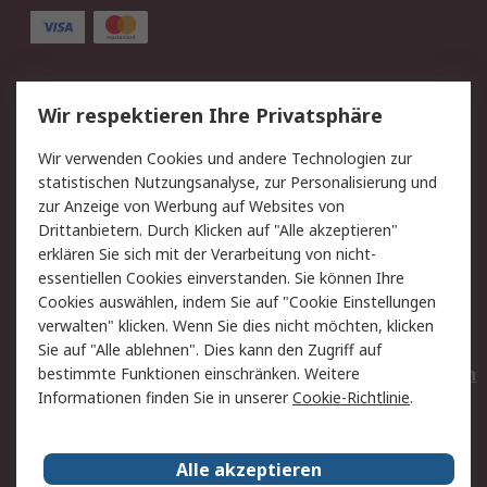
Service
Wir respektieren Ihre Privatsphäre
Value Added Services
Lieferlösungen
Wir verwenden Cookies und andere Technologien zur
Rücksendungen
Kontakt
statistischen Nutzungsanalyse, zur Personalisierung und
Hilfe
Privatkunden
zur Anzeige von Werbung auf Websites von
Drittanbietern. Durch Klicken auf "Alle akzeptieren"
Rechtliches
erklären Sie sich mit der Verarbeitung von nicht-
essentiellen Cookies einverstanden. Sie können Ihre
AGB
Datenschutz
Cookies auswählen, indem Sie auf "Cookie Einstellungen
Cookie-Richtlinie
Zahlungsbedingungen
verwalten" klicken. Wenn Sie dies nicht möchten, klicken
Copyright/Impressum
Entsorgung
Sie auf "Alle ablehnen". Dies kann den Zugriff auf
Elektrogeräte/Batterien
bestimmte Funktionen einschränken. Weitere
Informationen finden Sie in unserer
Cookie-Richtlinie
.
Über RS
Alle akzeptieren
Unternehmen
RS weltweit