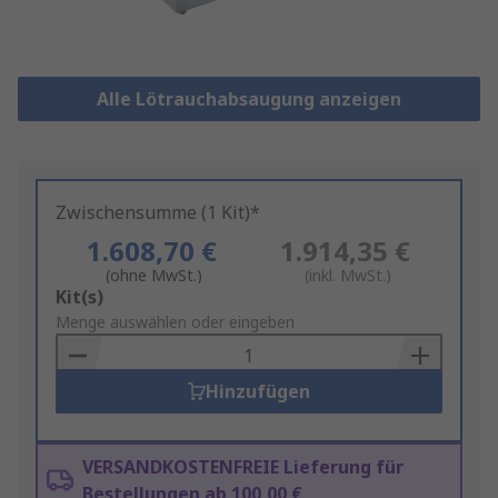
Alle Lötrauchabsaugung anzeigen
Zwischensumme (1 Kit)*
1.608,70 €
1.914,35 €
(ohne MwSt.)
(inkl. MwSt.)
Add
Kit(s)
to
Menge auswählen oder eingeben
Basket
Hinzufügen
VERSANDKOSTENFREIE Lieferung für
Bestellungen ab 100,00 €