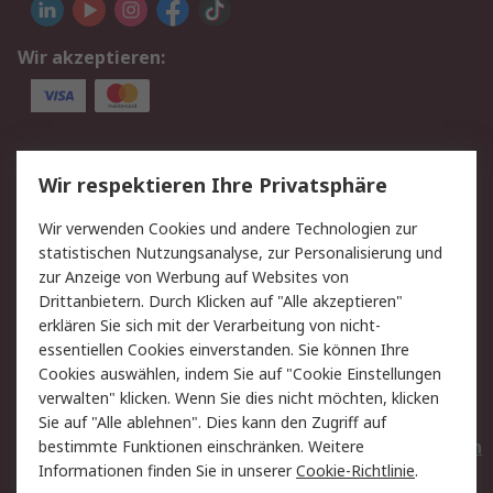
Wir akzeptieren:
Service
Wir respektieren Ihre Privatsphäre
Value Added Services
Lieferlösungen
Wir verwenden Cookies und andere Technologien zur
Rücksendungen
Kontakt
statistischen Nutzungsanalyse, zur Personalisierung und
Hilfe
Privatkunden
zur Anzeige von Werbung auf Websites von
Drittanbietern. Durch Klicken auf "Alle akzeptieren"
Rechtliches
erklären Sie sich mit der Verarbeitung von nicht-
essentiellen Cookies einverstanden. Sie können Ihre
AGB
Datenschutz
Cookies auswählen, indem Sie auf "Cookie Einstellungen
Cookie-Richtlinie
Zahlungsbedingungen
verwalten" klicken. Wenn Sie dies nicht möchten, klicken
Copyright/Impressum
Entsorgung
Sie auf "Alle ablehnen". Dies kann den Zugriff auf
Elektrogeräte/Batterien
bestimmte Funktionen einschränken. Weitere
Informationen finden Sie in unserer
Cookie-Richtlinie
.