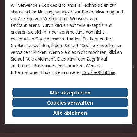
Wir verwenden Cookies und andere Technologien zur
Rücksendungen
Kontakt
statistischen Nutzungsanalyse, zur Personalisierung und
Hilfe
Privatkunden
zur Anzeige von Werbung auf Websites von
Drittanbietern. Durch Klicken auf "Alle akzeptieren"
Rechtliches
erklären Sie sich mit der Verarbeitung von nicht-
essentiellen Cookies einverstanden. Sie können Ihre
AGB
Datenschutz
Cookies auswählen, indem Sie auf "Cookie Einstellungen
Cookie-Richtlinie
Zahlungsbedingungen
verwalten" klicken. Wenn Sie dies nicht möchten, klicken
Copyright/Impressum
Entsorgung
Sie auf "Alle ablehnen". Dies kann den Zugriff auf
Elektrogeräte/Batterien
bestimmte Funktionen einschränken. Weitere
Informationen finden Sie in unserer
Cookie-Richtlinie
.
Über RS
Alle akzeptieren
Unternehmen
RS weltweit
Karriere bei RS
Nachhaltigkeit
Cookies verwalten
Qualität/Umwelt/Zertifikate
Presse-Center
Alle ablehnen
Event-Center