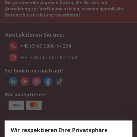
Die personenbezogenen Daten, die Sie uns bei
Anmeldung zur Verfügung stellen, werden gemäß der
Datenschutzerklärung
verarbeitet.
Kontaktieren Sie uns:
+49 (0) 69 5800 14 234
Per E-Mail unter Kontakt
Sie finden uns auch auf:
Wir akzeptieren:
Service
Wir respektieren Ihre Privatsphäre
Value Added Services
Lieferlösungen