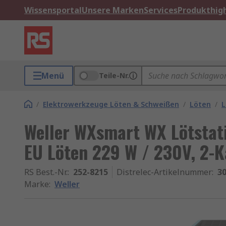
Wissensportal
Unsere Marken
Services
Produkthigh
Menü
Teile-Nr.
/
Elektrowerkzeuge Löten & Schweißen
/
Löten
/
L
Weller WXsmart WX Lötstat
EU Löten 229 W / 230V, 2-K
RS Best.-Nr.
:
252-8215
Distrelec-Artikelnummer
:
30
Marke
:
Weller