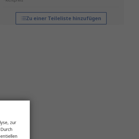
*Richtpreis
Zu einer Teileliste hinzufügen
yse, zur
 Durch
entiellen