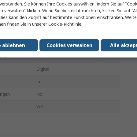
verstanden. Sie können Ihre Cookies auswählen, indem Sie auf "Cook
fgaben
Löten
en verwalten" klicken. Wenn Sie dies nicht möchten, klicken Sie auf "Al
Dies kann den Zugriff auf bestimmte Funktionen einschränken. Weite
EU
en finden Sie in unserer
Cookie-Richtlinie
.
229W
ng
230V
e ablehnen
Cookies verwalten
Alle akzep
änge
2
Digital
Ja
ungen
No
WX