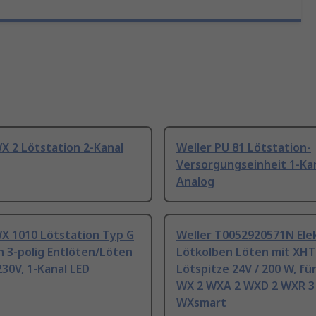
X 2 Lötstation 2-Kanal
Weller PU 81 Lötstation-
Versorgungseinheit 1-Ka
Analog
WX 1010 Lötstation Typ G
Weller T0052920571N Elek
ch 3-polig Entlöten/Löten
Lötkolben Löten mit XHT
230V, 1-Kanal LED
Lötspitze 24V / 200 W, fü
WX 2 WXA 2 WXD 2 WXR 3
WXsmart