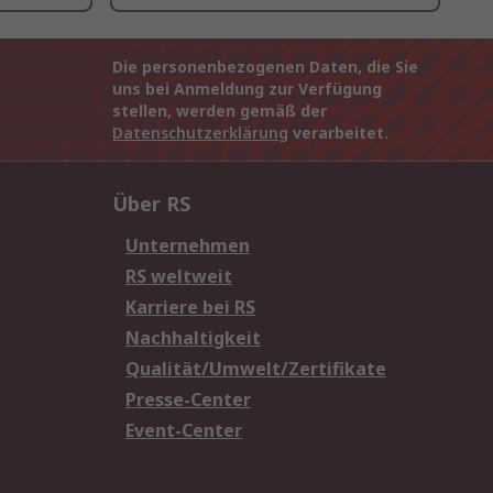
Die personenbezogenen Daten, die Sie
uns bei Anmeldung zur Verfügung
stellen, werden gemäß der
Datenschutzerklärung
verarbeitet.
Über RS
Unternehmen
RS weltweit
Karriere bei RS
Nachhaltigkeit
Qualität/Umwelt/Zertifikate
Presse-Center
Event-Center