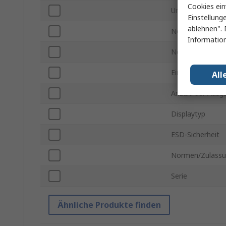
Cookies ein
Unterstützte Au
Einstellung
ablehnen". 
Netzstecker Typ
Information
Nennleistung
Eingangsspannu
All
Anzahl der Ausg
Displaytyp
ESD-Sicherheit
Normen/Zulass
Serie
Ähnliche Produkte finden