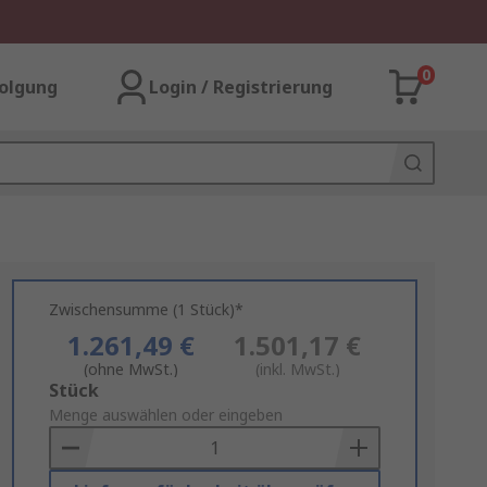
0
olgung
Login / Registrierung
Zwischensumme (1 Stück)*
1.261,49 €
1.501,17 €
(ohne MwSt.)
(inkl. MwSt.)
Add
Stück
to
Menge auswählen oder eingeben
Basket