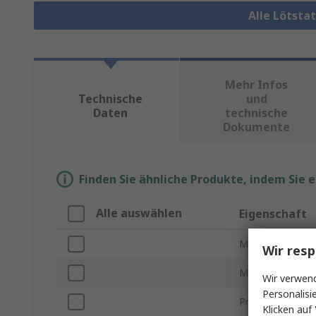
Alle Lötsta
Mehr Infos
Technische
und
Daten
technische
Dokumente
Finden Sie ähnliche Produkte, indem Sie 
Alle auswählen
Eigenschaft
Marke
Wir resp
Modellnummer
Wir verwend
Personalisi
Produkt Typ
Klicken auf 