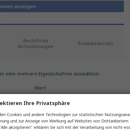
tionen anzeigen
Rechtliche
Produktdetails
Anforderungen
ein oder mehrere Eigenschaften auswählen.
Wert
Weller
ektieren Ihre Privatsphäre
WXsmart
en Cookies und andere Technologien zur statistischen Nutzungsanal
erung und zur Anzeige von Werbung auf Websites von Drittanbietern.
Lötstation-Versorgungseinheit
"Alle akzeptieren" erklären Sie sich mit der Verarbeitung von nicht-ess