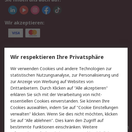
Wir akzeptieren:
Service
Wir respektieren Ihre Privatsphäre
Value Added Services
Lieferlösungen
Wir verwenden Cookies und andere Technologien zur
Rücksendungen
Kontakt
statistischen Nutzungsanalyse, zur Personalisierung und
Hilfe
Privatkunden
zur Anzeige von Werbung auf Websites von
Drittanbietern. Durch Klicken auf "Alle akzeptieren"
Rechtliches
erklären Sie sich mit der Verarbeitung von nicht-
essentiellen Cookies einverstanden. Sie können Ihre
AGB
Datenschutz
Cookies auswählen, indem Sie auf "Cookie Einstellungen
Cookie-Richtlinie
Zahlungsbedingungen
verwalten" klicken. Wenn Sie dies nicht möchten, klicken
Copyright/Impressum
Entsorgung
Sie auf "Alle ablehnen". Dies kann den Zugriff auf
Elektrogeräte/Batterien
bestimmte Funktionen einschränken. Weitere