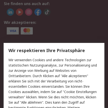
Sie finden uns auch auf:
Wir akzeptieren:
Service
Wir respektieren Ihre Privatsphäre
Value Added Services
Lieferlösungen
Wir verwenden Cookies und andere Technologien zur
Rücksendungen
Kontakt
statistischen Nutzungsanalyse, zur Personalisierung und
Hilfe
Privatkunden
zur Anzeige von Werbung auf Websites von
Drittanbietern. Durch Klicken auf "Alle akzeptieren"
Rechtliches
erklären Sie sich mit der Verarbeitung von nicht-
essentiellen Cookies einverstanden. Sie können Ihre
AGB
Datenschutz
Cookies auswählen, indem Sie auf "Cookie Einstellungen
Cookie-Richtlinie
Zahlungsbedingungen
verwalten" klicken. Wenn Sie dies nicht möchten, klicken
Copyright/Impressum
Entsorgung
Sie auf "Alle ablehnen". Dies kann den Zugriff auf
Elektrogeräte/Batterien
bestimmte Funktionen einschränken. Weitere