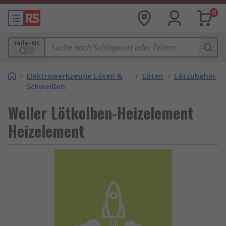
0
Teile-Nr.
/
Elektrowerkzeuge Löten &
/
Löten
/
Lötzubehör
Schweißen
Weller Lötkolben-Heizelement
Heizelement