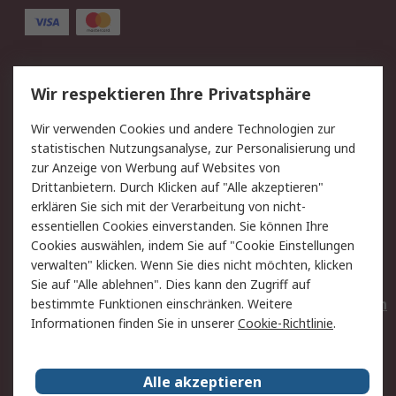
Service
Wir respektieren Ihre Privatsphäre
Value Added Services
Lieferlösungen
Wir verwenden Cookies und andere Technologien zur
Rücksendungen
Kontakt
statistischen Nutzungsanalyse, zur Personalisierung und
Hilfe
Privatkunden
zur Anzeige von Werbung auf Websites von
Drittanbietern. Durch Klicken auf "Alle akzeptieren"
Rechtliches
erklären Sie sich mit der Verarbeitung von nicht-
essentiellen Cookies einverstanden. Sie können Ihre
AGB
Datenschutz
Cookies auswählen, indem Sie auf "Cookie Einstellungen
Cookie-Richtlinie
Zahlungsbedingungen
verwalten" klicken. Wenn Sie dies nicht möchten, klicken
Copyright/Impressum
Entsorgung
Sie auf "Alle ablehnen". Dies kann den Zugriff auf
Elektrogeräte/Batterien
bestimmte Funktionen einschränken. Weitere
Informationen finden Sie in unserer
Cookie-Richtlinie
.
Über RS
Alle akzeptieren
Unternehmen
RS weltweit