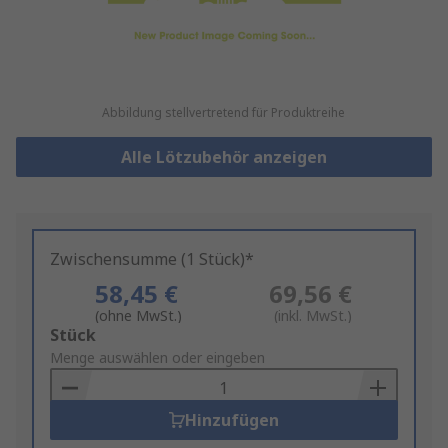
Abbildung stellvertretend für Produktreihe
Alle Lötzubehör anzeigen
Zwischensumme (1 Stück)*
58,45 €
69,56 €
(ohne MwSt.)
(inkl. MwSt.)
Add
Stück
to
Menge auswählen oder eingeben
Basket
Hinzufügen