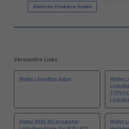
Ähnliche Produkte finden
Verwandte Links
Weller Lötkolben Kabel
Weller 
Lötkolb
TCPS/TC
Lötkolb
Weller WDH 30 Lötzubehör
Weller 
Lötkolbenablage für FE75 LR21,
Heizele