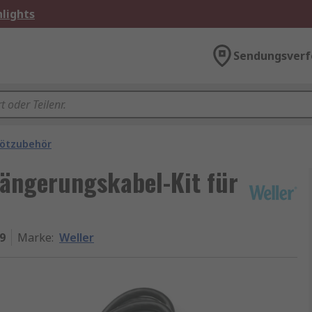
lights
Sendungsverf
ötzubehör
längerungskabel-Kit für
9
Marke
:
Weller