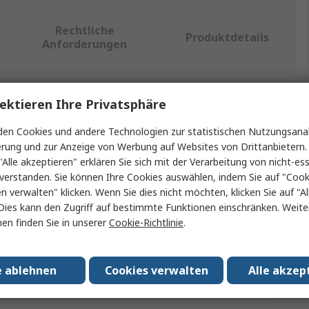
Rechtliche
Produktdetails
Anforderungen
ektieren Ihre Privatsphäre
ein oder mehrere Eigenschaften auswählen.
en Cookies und andere Technologien zur statistischen Nutzungsanal
ft
Wert
erung und zur Anzeige von Werbung auf Websites von Drittanbietern.
"Alle akzeptieren" erklären Sie sich mit der Verarbeitung von nicht-ess
Weller
verstanden. Sie können Ihre Cookies auswählen, indem Sie auf "Cook
en verwalten" klicken. Wenn Sie dies nicht möchten, klicken Sie auf "Al
Verlängerungskabel-Kit
Dies kann den Zugriff auf bestimmte Funktionen einschränken. Weite
en finden Sie in unserer
Cookie-Richtlinie
.
Lötkolben Kabel
ung mit
TCP Lötkolben
e ablehnen
Cookies verwalten
Alle akzep
assungen
No