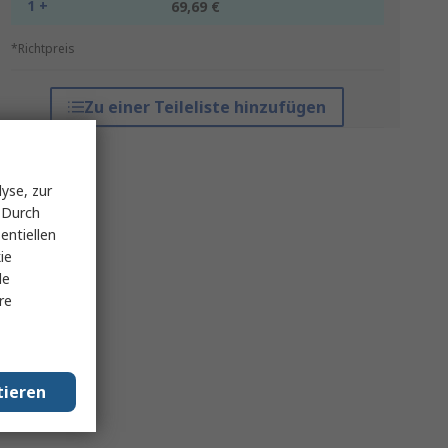
1 +
69,69 €
*Richtpreis
Zu einer Teileliste hinzufügen
yse, zur
 Durch
entiellen
ie
le
re
tieren