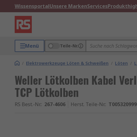
Wissensportal
Unsere Marken
Services
Produkthigh
Menü
Teile-Nr.
/
Elektrowerkzeuge Löten & Schweißen
/
Löten
/
L
Weller Lötkolben Kabel Ver
TCP Lötkolben
RS Best.-Nr.
:
267-4606
Herst. Teile-Nr.
:
T005320999