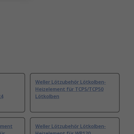
Weller Lötzubehör Lötkolben-
Heizelement für TCPS/TCP50
24
Lötkolben
ement
Weller Lötzubehör Lötkolben-
ür
Heizelement für WP120