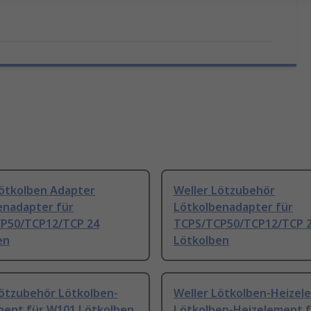
Lötkolben Adapter
Weller Lötzubehör
enadapter für
Lötkolbenadapter für
P50/TCP12/TCP 24
TCPS/TCP50/TCP12/TCP 
en
Lötkolben
Lötzubehör Lötkolben-
Weller Lötkolben-Heizel
ment für W101 Lötkolben
Lötkolben-Heizelement f