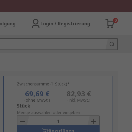
0
olgung
Login / Registrierung
Zwischensumme (1 Stück)*
69,69 €
82,93 €
(ohne MwSt.)
(inkl. MwSt.)
Add
Stück
to
Menge auswählen oder eingeben
Basket
Hinzufügen