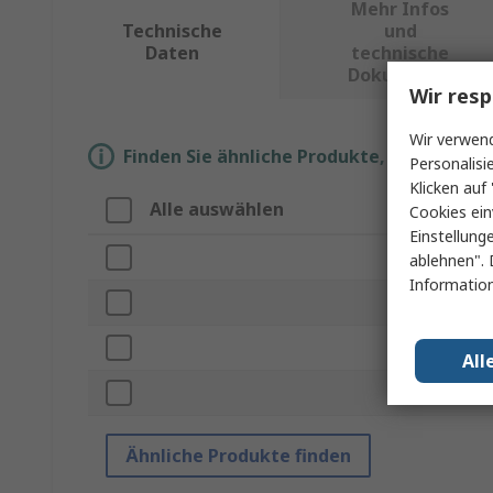
Mehr Infos
Technische
und
Daten
technische
Dokumente
Wir resp
Wir verwend
Finden Sie ähnliche Produkte, indem Sie 
Personalisi
Klicken auf 
Alle auswählen
Eigens
Cookies ein
Einstellung
Marke
ablehnen". 
Information
Subtyp
Produkt
All
Normen/
Ähnliche Produkte finden