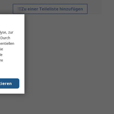
Zu einer Teileliste hinzufügen
yse, zur
 Durch
entiellen
ie
le
re
tieren