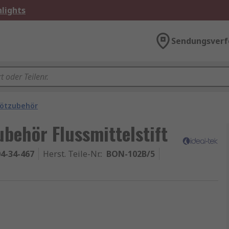
lights
Sendungsverf
ötzubehör
behör Flussmittelstift
4-34-467
Herst. Teile-Nr.
:
BON-102B/5