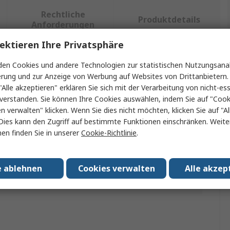
Rechtliche
Produktdetails
Anforderungen
ektieren Ihre Privatsphäre
en Cookies und andere Technologien zur statistischen Nutzungsanal
ein oder mehrere Eigenschaften auswählen.
erung und zur Anzeige von Werbung auf Websites von Drittanbietern.
"Alle akzeptieren" erklären Sie sich mit der Verarbeitung von nicht-ess
chaft
Wert
verstanden. Sie können Ihre Cookies auswählen, indem Sie auf "Cook
en verwalten" klicken. Wenn Sie dies nicht möchten, klicken Sie auf "Al
ideal-tek
Dies kann den Zugriff auf bestimmte Funktionen einschränken. Weite
en finden Sie in unserer
Cookie-Richtlinie
.
Flussmittelstift
 Typ
Lötzubehör
e ablehnen
Cookies verwalten
Alle akzep
Zulassungen
No