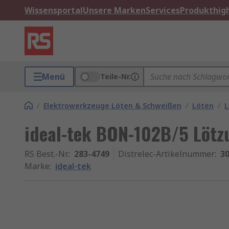
Wissensportal
Unsere Marken
Services
Produkthigh
Menü
Teile-Nr.
/
Elektrowerkzeuge Löten & Schweißen
/
Löten
/
L
ideal-tek BON-102B/5 Lötzu
RS Best.-Nr.
:
283-4749
Distrelec-Artikelnummer
:
30
Marke
:
ideal-tek