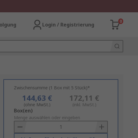
0
olgung
Login / Registrierung
Zwischensumme (1 Box mit 5 Stück)*
144,63 €
172,11 €
(ohne MwSt.)
(inkl. MwSt.)
Add
Box(en)
to
Menge auswählen oder eingeben
Basket