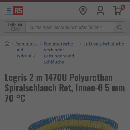
0
Teile-Nr.
/
Pneumatik
/
Pneumatische
/
Luftspiralschläuche
und
Verbinder,
Hydraulik
Leitungen und
Schläuche
Legris 2 m 1470U Polyurethan
Spiralschlauch Rot, Innen-Ø 5 mm
70 °C