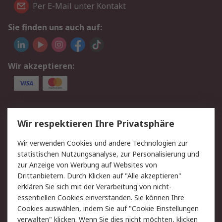
Per E-Mail unter Kontakt
Sie finden uns auch auf:
Wir akzeptieren:
Service
Wir respektieren Ihre Privatsphäre
Value Added Services
Lieferlösungen
Wir verwenden Cookies und andere Technologien zur
Rücksendungen
Kontakt
statistischen Nutzungsanalyse, zur Personalisierung und
Hilfe
Privatkunden
zur Anzeige von Werbung auf Websites von
Drittanbietern. Durch Klicken auf "Alle akzeptieren"
Rechtliches
erklären Sie sich mit der Verarbeitung von nicht-
essentiellen Cookies einverstanden. Sie können Ihre
AGB
Datenschutz
Cookies auswählen, indem Sie auf "Cookie Einstellungen
Cookie-Richtlinie
Zahlungsbedingungen
verwalten" klicken. Wenn Sie dies nicht möchten, klicken