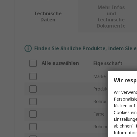
Mehr Infos
Technische
und
Daten
technische
Dokumente
Finden Sie ähnliche Produkte, indem Sie 
Alle auswählen
Eigenschaft
Marke
Wir resp
Produkt Typ
Wir verwend
Personalisi
Rohraußendurchmess
Klicken auf 
Cookies ein
Farbe
Einstellung
ablehnen". 
Rohrinnendurchmesse
Information