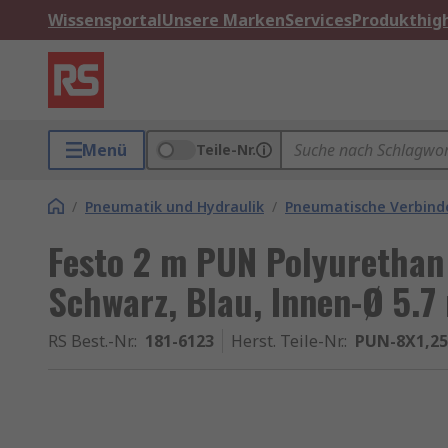
Wissensportal
Unsere Marken
Services
Produkthigh
Menü
Teile-Nr.
/
Pneumatik und Hydraulik
/
Pneumatische Verbinde
Festo 2 m PUN Polyurethan
Schwarz, Blau, Innen-Ø 5.
RS Best.-Nr.
:
181-6123
Herst. Teile-Nr.
:
PUN-8X1,25