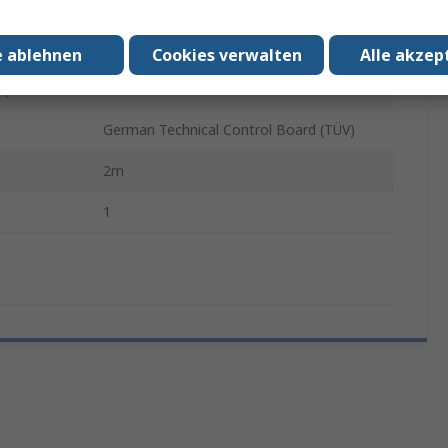
PUN
Polyurethan
e ablehnen
Cookies verwalten
Alle akzep
mperatur
60°C
German Technical Control Board (TÜV)
2m
1