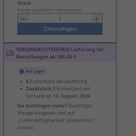
Add
Stück
to
Menge auswählen oder eingeben
Basket
Hinzufügen
VERSANDKOSTENFREIE Lieferung für
Bestellungen ab 100,00 €
Auf Lager
8
Einheit(en) versandfertig
Zusätzlich
3
Einheit(en) mit
Versand ab
13. August 2026
Sie benötigen mehr?
Benötigte
Menge eingeben und auf
„Lieferverfügbarkeit überprüfen“
klicken.