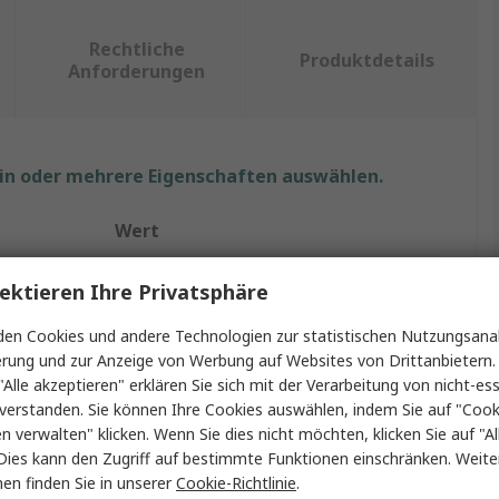
Rechtliche
Produktdetails
Anforderungen
ein oder mehrere Eigenschaften auswählen.
Wert
Festo
ektieren Ihre Privatsphäre
Spiralschlauch
en Cookies und andere Technologien zur statistischen Nutzungsanal
erung und zur Anzeige von Werbung auf Websites von Drittanbietern.
er
8mm
"Alle akzeptieren" erklären Sie sich mit der Verarbeitung von nicht-ess
verstanden. Sie können Ihre Cookies auswählen, indem Sie auf "Cook
Schwarz, Blau
en verwalten" klicken. Wenn Sie dies nicht möchten, klicken Sie auf "Al
Dies kann den Zugriff auf bestimmte Funktionen einschränken. Weite
r
5.7mm
en finden Sie in unserer
Cookie-Richtlinie
.