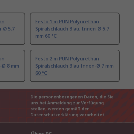
an
Festo 1 m PUN Polyurethan
n-Ø 5.7
Spiralschlauch Blau, Innen-Ø 5.7
mm 60 °C
an
Festo 2 m PUN Polyurethan
n-Ø 8 mm
Spiralschlauch Blau Innen-Ø 7 mm
60 °C
Die personenbezogenen Daten, die Sie
uns bei Anmeldung zur Verfügung
stellen, werden gemäß der
Datenschutzerklärung
verarbeitet.