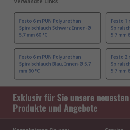
Verwandte Links
Festo 6 m PUN Polyurethan
Festo 1
Spiralschlauch Schwarz Innen-Ø
Spirals
5.7 mm 60 °C
5.7 mm 6
Festo 6 m PUN Polyurethan
Festo 2
Spiralschlauch Blau, Innen-Ø 5.7
Spiralsc
mm 60 °C
5.7 mm 6
Exklusiv für Sie unsere neuesten
Produkte und Angebote