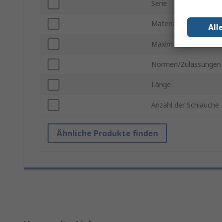
Serie
Material
All
Maximale Betriebste
Normen/Zulassungen
Länge
Anzahl der Schläuche
Ähnliche Produkte finden