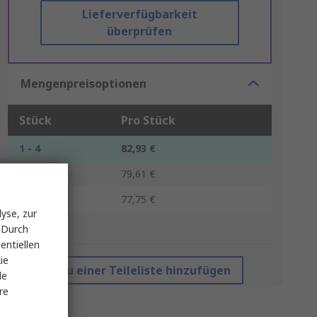
Lieferverfügbarkeit
überprüfen
Mengenpreisoptionen
Stück
Pro Stück
1 - 4
82,93 €
5 - 9
79,61 €
10 +
77,75 €
yse, zur
 Durch
*Richtpreis
entiellen
ie
Zu einer Teileliste hinzufügen
le
re