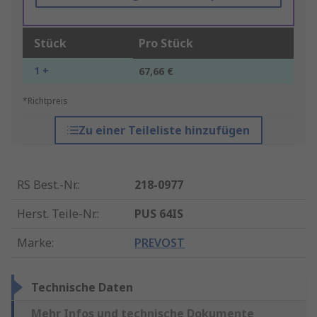
Stück
Pro Stück
1 +
67,66 €
*Richtpreis
Zu einer Teileliste hinzufügen
RS Best.-Nr.
:
218-0977
Herst. Teile-Nr.
:
PUS 64IS
Marke
:
PREVOST
Technische Daten
Mehr Infos und technische Dokumente