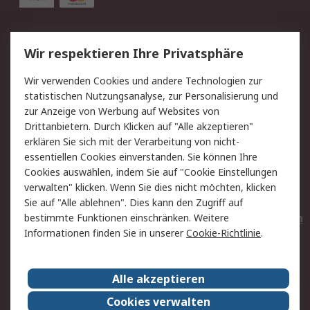
Service
Wir respektieren Ihre Privatsphäre
Value Added Services
Lieferlösungen
Wir verwenden Cookies und andere Technologien zur
Rücksendungen
Kontakt
statistischen Nutzungsanalyse, zur Personalisierung und
Hilfe
Privatkunden
zur Anzeige von Werbung auf Websites von
Drittanbietern. Durch Klicken auf "Alle akzeptieren"
Rechtliches
erklären Sie sich mit der Verarbeitung von nicht-
essentiellen Cookies einverstanden. Sie können Ihre
AGB
Datenschutz
Cookies auswählen, indem Sie auf "Cookie Einstellungen
Cookie-Richtlinie
Zahlungsbedingungen
verwalten" klicken. Wenn Sie dies nicht möchten, klicken
Copyright/Impressum
Entsorgung
Sie auf "Alle ablehnen". Dies kann den Zugriff auf
Elektrogeräte/Batterien
bestimmte Funktionen einschränken. Weitere
Informationen finden Sie in unserer
Cookie-Richtlinie
.
Über RS
Alle akzeptieren
Unternehmen
RS weltweit
Karriere bei RS
Nachhaltigkeit
Cookies verwalten