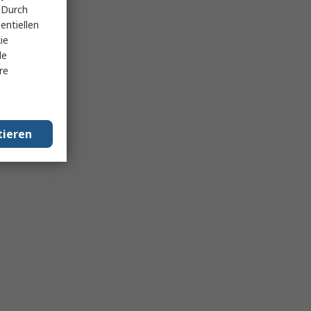
 Durch
entiellen
ie
le
re
tieren