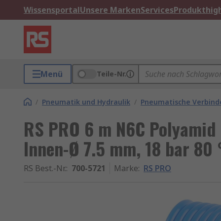
Wissensportal
Unsere Marken
Services
Produkthigh
Menü
Teile-Nr.
/
Pneumatik und Hydraulik
/
Pneumatische Verbinde
RS PRO 6 m N6C Polyamid S
Innen-Ø 7.5 mm, 18 bar 80 
RS Best.-Nr.
:
700-5721
Marke
:
RS PRO