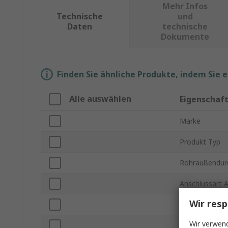
Mehr Infos
Technische
und
Daten
technische
Dokumente
Finden Sie ähnliche Produkte, indem Sie 
Alle auswählen
Eigenschaf
Marke
Produkt Typ
Rohraußendur
Anschlussart 
Wir resp
Anschlusstyp 
Wir verwend
Anschlussgröß