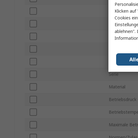
Personalisi
Klicken auf 
Farbe
Cookies ein
Anschlussgrö
Einstellung
ablehnen". 
Anschlusstyp 
Information
Anschlussart 
All
Rohrinnendur
Serie
Material
Betriebsdruck
Betriebstempe
Maximale Betr
Normen/Zulas