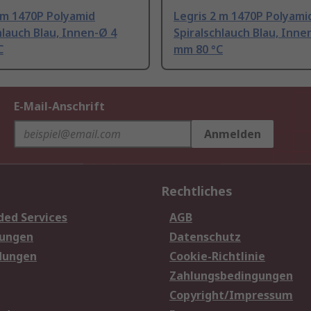
 m 1470P Polyamid
Legris 2 m 1470P Polyami
hlauch Blau, Innen-Ø 4
Spiralschlauch Blau, Inne
C
mm 80 °C
E-Mail-Anschrift
Anmelden
Rechtliches
ded Services
AGB
sungen
Datenschutz
dungen
Cookie-Richtlinie
Zahlungsbedingungen
Copyright/Impressum