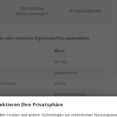
Rechtliche
Produktdetails
Anforderungen
ein oder mehrere Eigenschaften auswählen.
t
Wert
RS PRO
Spiralschlauch
chmesser
10mm
A
Schwenkanschluss
ektieren Ihre Privatsphäre
A
Stecker
en Cookies und andere Technologien zur statistischen Nutzungsanal
e A
1/4 NPT