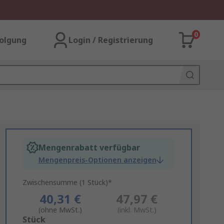
0
olgung
Login / Registrierung
Mengenrabatt verfügbar
Mengenpreis-Optionen anzeigen
Zwischensumme (1 Stück)*
40,31 €
47,97 €
(ohne MwSt.)
(inkl. MwSt.)
Add
Stück