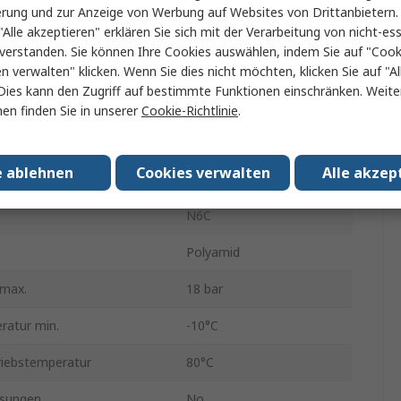
erung und zur Anzeige von Werbung auf Websites von Drittanbietern.
"Alle akzeptieren" erklären Sie sich mit der Verarbeitung von nicht-ess
Blau
verstanden. Sie können Ihre Cookies auswählen, indem Sie auf "Cook
ße B
1/4 NPT
en verwalten" klicken. Wenn Sie dies nicht möchten, klicken Sie auf "Al
Dies kann den Zugriff auf bestimmte Funktionen einschränken. Weite
B
Stecker
en finden Sie in unserer
Cookie-Richtlinie
.
B
Schwenkanschluss
e ablehnen
Cookies verwalten
Alle akzep
chmesser
7.5mm
N6C
Polyamid
 max.
18 bar
ratur min.
-10°C
iebstemperatur
80°C
sungen
No