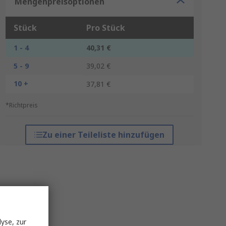
Mengenpreisoptionen
Stück
Pro Stück
1 - 4
40,31 €
5 - 9
39,02 €
10 +
37,81 €
*Richtpreis
Zu einer Teileliste hinzufügen
yse, zur