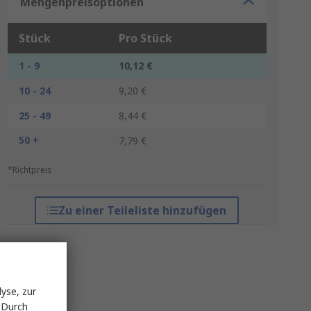
Mengenpreisoptionen
Stück
Pro Stück
1 - 9
10,12 €
10 - 24
9,20 €
25 - 49
8,44 €
50 +
7,79 €
*Richtpreis
Zu einer Teileliste hinzufügen
yse, zur
 Durch