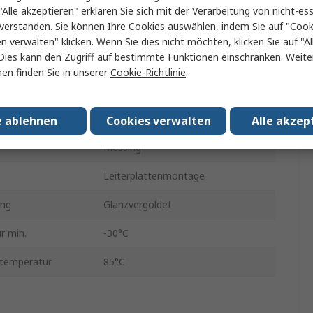
Stecker
"Alle akzeptieren" erklären Sie sich mit der Verarbeitung von nicht-ess
verstanden. Sie können Ihre Cookies auswählen, indem Sie auf "Cook
gen
RoHS
en verwalten" klicken. Wenn Sie dies nicht möchten, klicken Sie auf "Al
Dies kann den Zugriff auf bestimmte Funktionen einschränken. Weite
en
3
en finden Sie in unserer
Cookie-Richtlinie
.
685
ng
Gerade
e ablehnen
Cookies verwalten
Alle akzep
Messing
Leiterplattenmontage
ung
Glanzvergoldet
r min.
-30°C
stemperatur
85°C