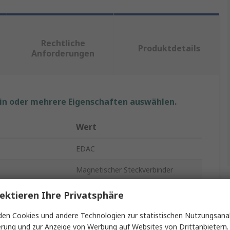
Rechtliche
Produktdetails
Anforderungen
ein oder mehrere Eigenschaften auswählen.
Wert
EDAC
Magnetischer Steckverbinder
nder
Stecker
ektieren Ihre Privatsphäre
Magnetischer Jack
en Cookies und andere Technologien zur statistischen Nutzungsanal
erung und zur Anzeige von Werbung auf Websites von Drittanbietern.