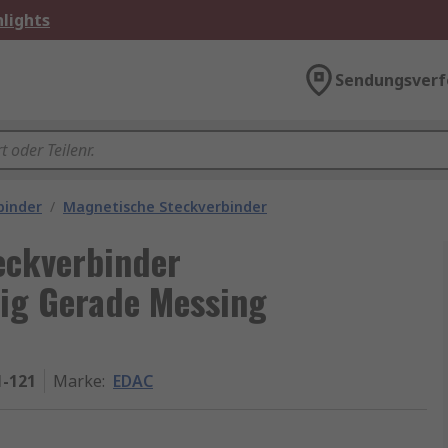
lights
Sendungsverf
binder
/
Magnetische Steckverbinder
eckverbinder
lig Gerade Messing
1-121
Marke
:
EDAC