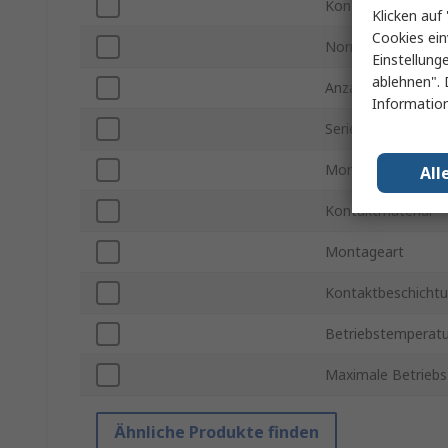
Kontakt Gender
Klicken auf 
Cookies ein
Normen/Zulassun
Einstellung
ablehnen". 
Anzahl der Klemm
Information
Serie
Montageausrichtu
All
Kontaktmaterial
Montageart
Kontaktbeschicht
Betriebstemperatu
Maximale Betrieb
Ähnliche Produkte finden