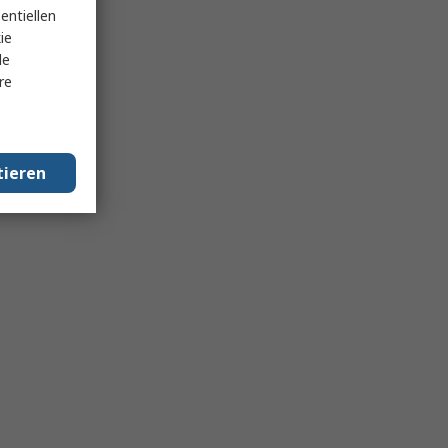
entiellen
ie
le
re
tieren