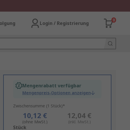
0
olgung
Login / Registrierung
Mengenrabatt verfügbar
Mengenpreis-Optionen anzeigen
Zwischensumme (1 Stück)*
10,12 €
12,04 €
(ohne MwSt.)
(inkl. MwSt.)
Add
Stück