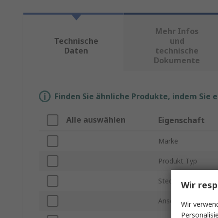
Mehr Infos
Technische
und
Daten
technische
Dokumente
Finden Sie ähnliche Produkte, indem Sie 
Alle auswählen
Eigenschaft
Marke
Produkt Typ
Steckverbinder Ge
Wir resp
Anschlusstyp
Wir verwend
Personalisi