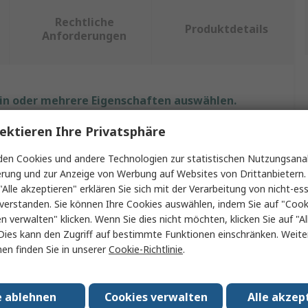
Rechtliche
Produktdetails
Anforderungen
ein oder mehrere Eigenschaften auswählen.
ektieren Ihre Privatsphäre
haft
Wert
en Cookies und andere Technologien zur statistischen Nutzungsanal
Edding
erung und zur Anzeige von Werbung auf Websites von Drittanbietern.
"Alle akzeptieren" erklären Sie sich mit der Verarbeitung von nicht-ess
yp
Markierstift
verstanden. Sie können Ihre Cookies auswählen, indem Sie auf "Cook
en verwalten" klicken. Wenn Sie dies nicht möchten, klicken Sie auf "Al
abelmarkers
Permanentmarker
Dies kann den Zugriff auf bestimmte Funktionen einschränken. Weite
öße
Fine
en finden Sie in unserer
Cookie-Richtlinie
.
be
Schwarz
e ablehnen
Cookies verwalten
Alle akzep
rm
Rundstift