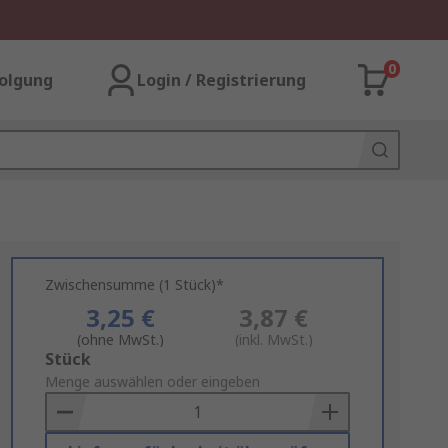
0
olgung
Login / Registrierung
Zwischensumme (1 Stück)*
3,25 €
3,87 €
(ohne MwSt.)
(inkl. MwSt.)
Add
Stück
to
Menge auswählen oder eingeben
Basket