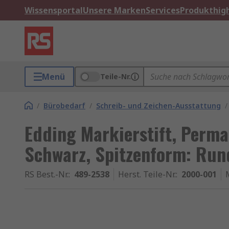
Wissensportal
Unsere Marken
Services
Produkthigh
Menü
Teile-Nr.
/
Bürobedarf
/
Schreib- und Zeichen-Ausstattung
/
Edding Markierstift, Perma
Schwarz, Spitzenform: Rund
RS Best.-Nr.
:
489-2538
Herst. Teile-Nr.
:
2000-001