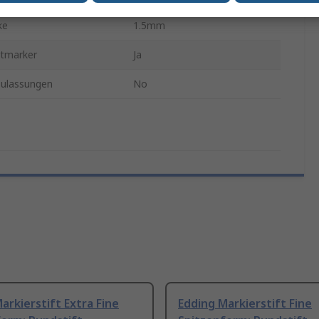
ke
1.5mm
tmarker
Ja
ulassungen
No
arkierstift Extra Fine
Edding Markierstift Fine