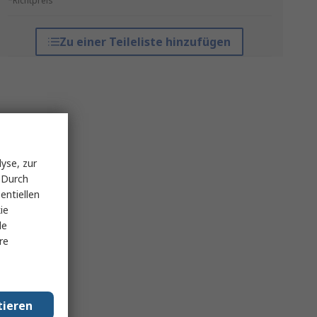
*Richtpreis
Zu einer Teileliste hinzufügen
yse, zur
 Durch
entiellen
ie
le
re
tieren