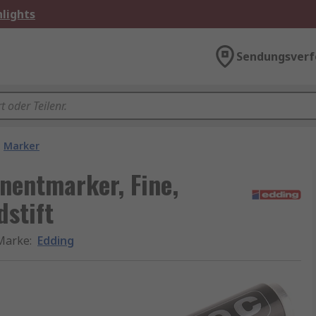
lights
Sendungsverf
Marker
nentmarker, Fine,
stift
Marke
:
Edding