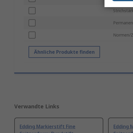
Strichstär
Permanen
Normen/Z
Ähnliche Produkte finden
Verwandte Links
Edding Markierstift Fine
Edding M